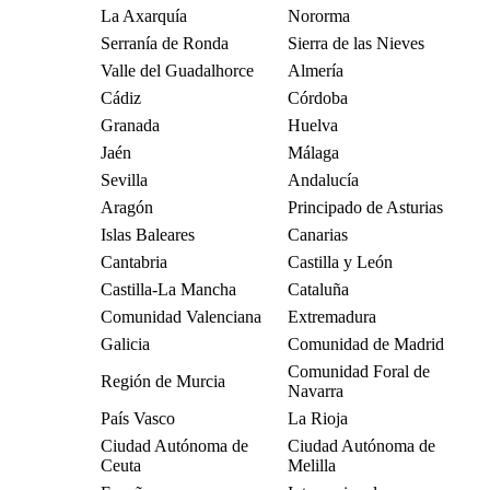
La Axarquía
Nororma
Serranía de Ronda
Sierra de las Nieves
Valle del Guadalhorce
Almería
Cádiz
Córdoba
Granada
Huelva
Jaén
Málaga
Sevilla
Andalucía
Aragón
Principado de Asturias
Islas Baleares
Canarias
Cantabria
Castilla y León
Castilla-La Mancha
Cataluña
Comunidad Valenciana
Extremadura
Galicia
Comunidad de Madrid
Comunidad Foral de
Región de Murcia
Navarra
País Vasco
La Rioja
Ciudad Autónoma de
Ciudad Autónoma de
Ceuta
Melilla