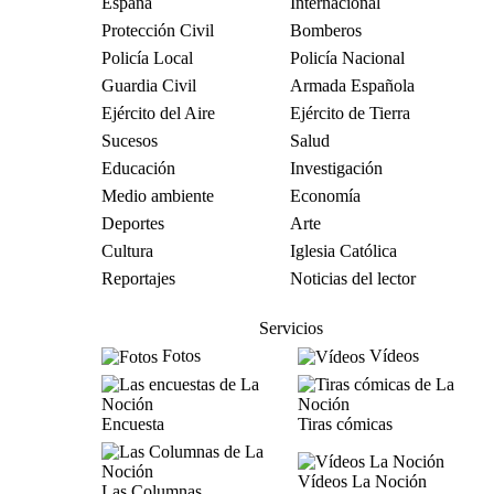
España
Internacional
Protección Civil
Bomberos
Policía Local
Policía Nacional
Guardia Civil
Armada Española
Ejército del Aire
Ejército de Tierra
Sucesos
Salud
Educación
Investigación
Medio ambiente
Economía
Deportes
Arte
Cultura
Iglesia Católica
Reportajes
Noticias del lector
Servicios
Fotos
Vídeos
Encuesta
Tiras cómicas
Vídeos La Noción
Las Columnas