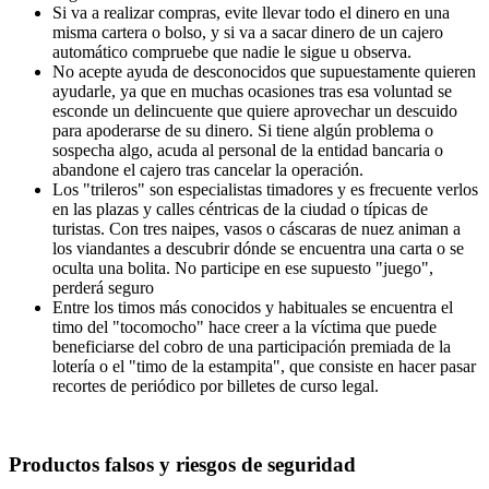
Si va a realizar compras, evite llevar todo el dinero en una
misma cartera o bolso, y si va a sacar dinero de un cajero
automático compruebe que nadie le sigue u observa.
No acepte ayuda de desconocidos que supuestamente quieren
ayudarle, ya que en muchas ocasiones tras esa voluntad se
esconde un delincuente que quiere aprovechar un descuido
para apoderarse de su dinero. Si tiene algún problema o
sospecha algo, acuda al personal de la entidad bancaria o
abandone el cajero tras cancelar la operación.
Los "trileros" son especialistas timadores y es frecuente verlos
en las plazas y calles céntricas de la ciudad o típicas de
turistas. Con tres naipes, vasos o cáscaras de nuez animan a
los viandantes a descubrir dónde se encuentra una carta o se
oculta una bolita. No participe en ese supuesto "juego",
perderá seguro
Entre los timos más conocidos y habituales se encuentra el
timo del "tocomocho" hace creer a la víctima que puede
beneficiarse del cobro de una participación premiada de la
lotería o el "timo de la estampita", que consiste en hacer pasar
recortes de periódico por billetes de curso legal.
Productos falsos y riesgos de seguridad