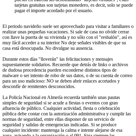
tarjetas gratuitas son tarjetas monedero, es decir, solo se puede
pagar el importe acordado por el usuario.
El periodo navideño suele ser aprovechado para visitar a familiares o
realizar unas pequeñas vacaciones. Si sale de casa no olvide cerrar
con llave la puerta de su vivienda y no sólo con el "resbalón", así es
muy fácil acceder a su interior No deje señales visibles de que su
casa está desocupada. No divulgue su ausencia.
Durante estos días "lloverán" las felicitaciones y mensajes
supuestamente solidarios. Recuerde que detrás de links o archivos
de dudosa procedencia pueden esconderse distintos tipos de
malware o ser intento de robo de sus datos, o de su cuenta de correo
para un uso malicioso: NO se deben abrir enlaces acortados y
desconfíe de remitentes desconocidos.
La Policía Nacional en Almería recuerda también unas pautas
simples de seguridad si se acude a fiestas o eventos con gran
afluencia de público. Cualquier actividad, fiesta o celebración
pública debe contar con la autorización administrativa y cumplir las
normas de seguridad, entre ellas disponer de un servicio de
seguridad y salidas de emergencias indicadas. Si se produce
cualquier incidente: mantenga la calma e intente alejarse de esa
zona, avisando a la organización o al 091. Siga siempre las