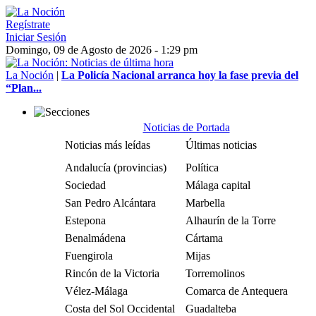
Regístrate
Iniciar Sesión
Domingo, 09 de Agosto de 2026 - 1:29 pm
La Noción
|
La Policía Nacional arranca hoy la fase previa del
“Plan...
Noticias de Portada
Noticias más leídas
Últimas noticias
Andalucía (provincias)
Política
Sociedad
Málaga capital
San Pedro Alcántara
Marbella
Estepona
Alhaurín de la Torre
Benalmádena
Cártama
Fuengirola
Mijas
Rincón de la Victoria
Torremolinos
Vélez-Málaga
Comarca de Antequera
Costa del Sol Occidental
Guadalteba