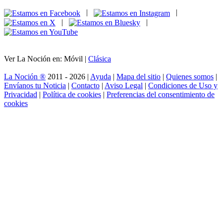
|
|
|
|
Ver La Noción en: Móvil |
Clásica
La Noción ®
2011 - 2026 |
Ayuda
|
Mapa del sitio
|
Quienes somos
|
Envíanos tu Noticia
|
Contacto
|
Aviso Legal
|
Condiciones de Uso y
Privacidad
|
Política de cookies
|
Preferencias del consentimiento de
cookies