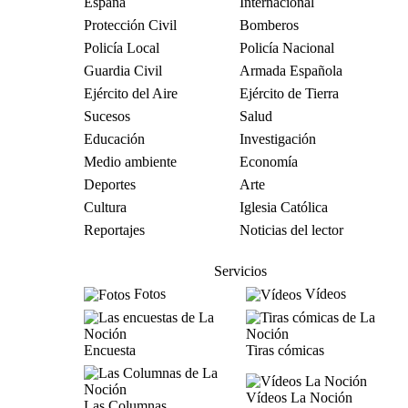
España
Internacional
Protección Civil
Bomberos
Policía Local
Policía Nacional
Guardia Civil
Armada Española
Ejército del Aire
Ejército de Tierra
Sucesos
Salud
Educación
Investigación
Medio ambiente
Economía
Deportes
Arte
Cultura
Iglesia Católica
Reportajes
Noticias del lector
Servicios
Fotos
Vídeos
Encuesta
Tiras cómicas
Vídeos La Noción
Las Columnas