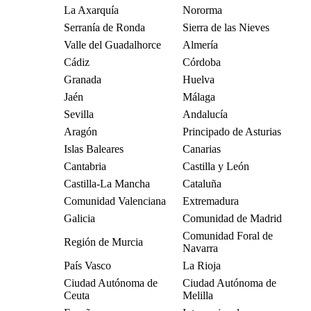
La Axarquía
Nororma
Serranía de Ronda
Sierra de las Nieves
Valle del Guadalhorce
Almería
Cádiz
Córdoba
Granada
Huelva
Jaén
Málaga
Sevilla
Andalucía
Aragón
Principado de Asturias
Islas Baleares
Canarias
Cantabria
Castilla y León
Castilla-La Mancha
Cataluña
Comunidad Valenciana
Extremadura
Galicia
Comunidad de Madrid
Comunidad Foral de
Región de Murcia
Navarra
País Vasco
La Rioja
Ciudad Autónoma de
Ciudad Autónoma de
Ceuta
Melilla