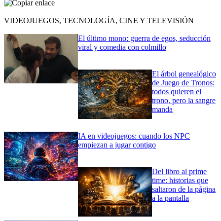
VIDEOJUEGOS, TECNOLOGÍA, CINE Y TELEVISIÓN
El último mono: guerra de egos, seducción
viral y comedia con colmillo
El árbol genealógico
de Juego de Tronos:
todos quieren el
trono, pero la sangre
manda
IA en videojuegos: cuando los NPC
empiezan a jugar contigo
Del libro al prime
time: historias que
saltaron de la página
a la pantalla