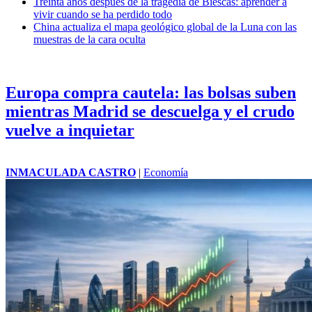
Treinta años después de la tragedia de Biescas: aprender a
vivir cuando se ha perdido todo
China actualiza el mapa geológico global de la Luna con las
muestras de la cara oculta
Europa compra cautela: las bolsas suben
mientras Madrid se descuelga y el crudo
vuelve a inquietar
INMACULADA CASTRO
|
Economía