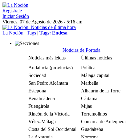
Regístrate
Iniciar Sesión
Viernes, 07 de Agosto de 2026 - 5:16 am
La Noción
|
Tags
|
Tags: Endesa
Noticias de Portada
Noticias más leídas
Últimas noticias
Andalucía (provincias)
Política
Sociedad
Málaga capital
San Pedro Alcántara
Marbella
Estepona
Alhaurín de la Torre
Benalmádena
Cártama
Fuengirola
Mijas
Rincón de la Victoria
Torremolinos
Vélez-Málaga
Comarca de Antequera
Costa del Sol Occidental
Guadalteba
La Axarquía
Nororma