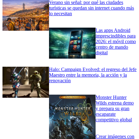
Verano sin señal: por qué las ciudades
turísticas se quedan sin internet cuando más
lo necesitan
Las apps Android
imprescindibles para
2026: el móvil como
centro de mando
digital
Halo: Campaign Evolved: el regreso del Jefe
Maestro entre la memoria, la acción y la
renovación
Monster Hunter
Wilds estrena demo
y prepara su gran
escaparate
competitivo global
Crear imágenes con