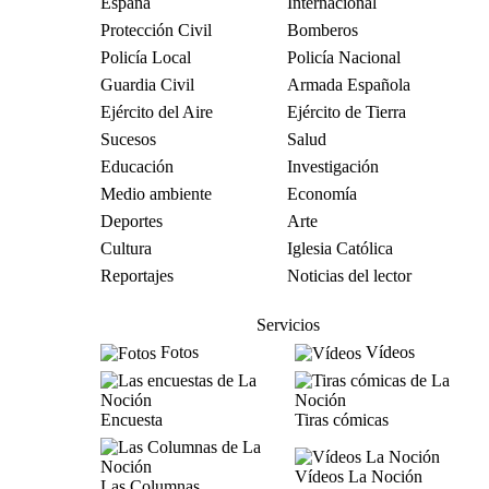
España
Internacional
Protección Civil
Bomberos
Policía Local
Policía Nacional
Guardia Civil
Armada Española
Ejército del Aire
Ejército de Tierra
Sucesos
Salud
Educación
Investigación
Medio ambiente
Economía
Deportes
Arte
Cultura
Iglesia Católica
Reportajes
Noticias del lector
Servicios
Fotos
Vídeos
Encuesta
Tiras cómicas
Vídeos La Noción
Las Columnas