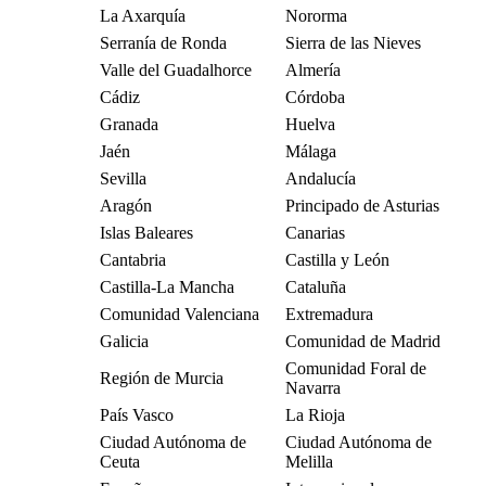
La Axarquía
Nororma
Serranía de Ronda
Sierra de las Nieves
Valle del Guadalhorce
Almería
Cádiz
Córdoba
Granada
Huelva
Jaén
Málaga
Sevilla
Andalucía
Aragón
Principado de Asturias
Islas Baleares
Canarias
Cantabria
Castilla y León
Castilla-La Mancha
Cataluña
Comunidad Valenciana
Extremadura
Galicia
Comunidad de Madrid
Comunidad Foral de
Región de Murcia
Navarra
País Vasco
La Rioja
Ciudad Autónoma de
Ciudad Autónoma de
Ceuta
Melilla