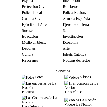
España
Internacional
Protección Civil
Bomberos
Policía Local
Policía Nacional
Guardia Civil
Armada Española
Ejército del Aire
Ejército de Tierra
Sucesos
Salud
Educación
Investigación
Medio ambiente
Economía
Deportes
Arte
Cultura
Iglesia Católica
Reportajes
Noticias del lector
Servicios
Fotos
Vídeos
Encuesta
Tiras cómicas
Vídeos La Noción
Las Columnas