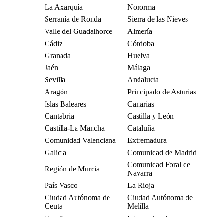
La Axarquía
Nororma
Serranía de Ronda
Sierra de las Nieves
Valle del Guadalhorce
Almería
Cádiz
Córdoba
Granada
Huelva
Jaén
Málaga
Sevilla
Andalucía
Aragón
Principado de Asturias
Islas Baleares
Canarias
Cantabria
Castilla y León
Castilla-La Mancha
Cataluña
Comunidad Valenciana
Extremadura
Galicia
Comunidad de Madrid
Comunidad Foral de
Región de Murcia
Navarra
País Vasco
La Rioja
Ciudad Autónoma de
Ciudad Autónoma de
Ceuta
Melilla