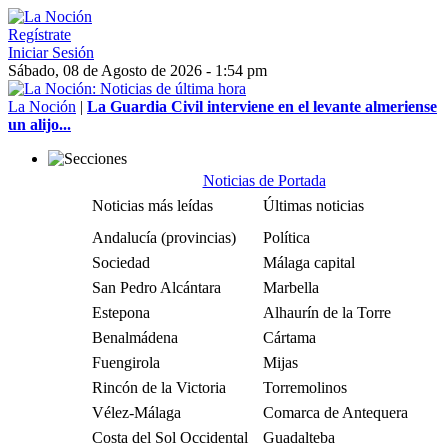
Regístrate
Iniciar Sesión
Sábado, 08 de Agosto de 2026 - 1:54 pm
La Noción
|
La Guardia Civil interviene en el levante almeriense
un alijo...
Noticias de Portada
Noticias más leídas
Últimas noticias
Andalucía (provincias)
Política
Sociedad
Málaga capital
San Pedro Alcántara
Marbella
Estepona
Alhaurín de la Torre
Benalmádena
Cártama
Fuengirola
Mijas
Rincón de la Victoria
Torremolinos
Vélez-Málaga
Comarca de Antequera
Costa del Sol Occidental
Guadalteba