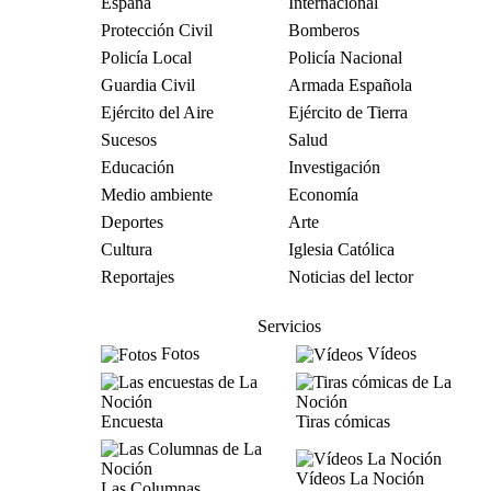
España
Internacional
Protección Civil
Bomberos
Policía Local
Policía Nacional
Guardia Civil
Armada Española
Ejército del Aire
Ejército de Tierra
Sucesos
Salud
Educación
Investigación
Medio ambiente
Economía
Deportes
Arte
Cultura
Iglesia Católica
Reportajes
Noticias del lector
Servicios
Fotos
Vídeos
Encuesta
Tiras cómicas
Vídeos La Noción
Las Columnas