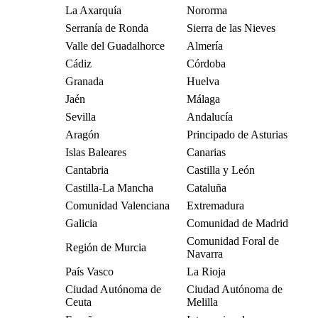
La Axarquía
Nororma
Serranía de Ronda
Sierra de las Nieves
Valle del Guadalhorce
Almería
Cádiz
Córdoba
Granada
Huelva
Jaén
Málaga
Sevilla
Andalucía
Aragón
Principado de Asturias
Islas Baleares
Canarias
Cantabria
Castilla y León
Castilla-La Mancha
Cataluña
Comunidad Valenciana
Extremadura
Galicia
Comunidad de Madrid
Comunidad Foral de
Región de Murcia
Navarra
País Vasco
La Rioja
Ciudad Autónoma de
Ciudad Autónoma de
Ceuta
Melilla