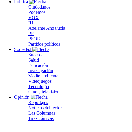
Política
Ciudadanos
Podemos
VOX
IU
Adelante Andalucía
PP
PSOE
Partidos políticos
Sociedad
Sucesos
Salud
Educación
Investigación
Medio ambiente
Videojuegos
Tecnología
Cine y televisión
Opinión
Reportajes
Noticias del lector
Las Columnas
Tiras cómicas