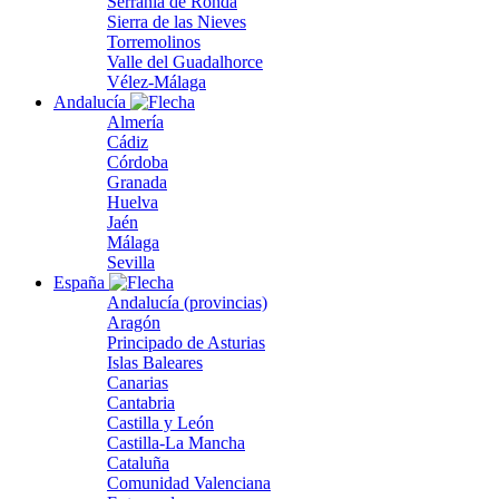
Serranía de Ronda
Sierra de las Nieves
Torremolinos
Valle del Guadalhorce
Vélez-Málaga
Andalucía
Almería
Cádiz
Córdoba
Granada
Huelva
Jaén
Málaga
Sevilla
España
Andalucía (provincias)
Aragón
Principado de Asturias
Islas Baleares
Canarias
Cantabria
Castilla y León
Castilla-La Mancha
Cataluña
Comunidad Valenciana