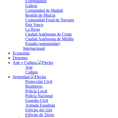
Extremadura
Galicia
Comunidad de Madrid
Región de Murcia
Comunidad Foral de Navarra
País Vasco
La Rioja
Ciudad Autónoma de Ceuta
Ciudad Autónoma de Melilla
España (autonomías)
Internacional
Economía
Deportes
Arte y Cultura
Arte
Cultura
Seguridad
Protección Civil
Bomberos
Policía Local
Policía Nacional
Guardia Civil
Armada Española
Ejército del Aire
Ejército de Tierra