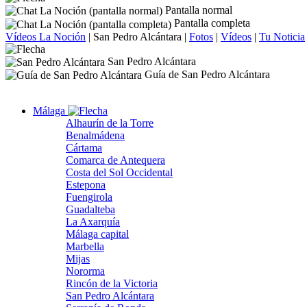
Pantalla normal
Pantalla completa
Vídeos La Noción
|
San Pedro Alcántara
|
Fotos
|
Vídeos
|
Tu Noticia
San Pedro Alcántara
Guía de San Pedro Alcántara
Málaga
Alhaurín de la Torre
Benalmádena
Cártama
Comarca de Antequera
Costa del Sol Occidental
Estepona
Fuengirola
Guadalteba
La Axarquía
Málaga capital
Marbella
Mijas
Nororma
Rincón de la Victoria
San Pedro Alcántara