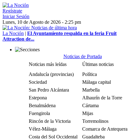
Regístrate
Iniciar Sesión
Lunes, 10 de Agosto de 2026 - 2:25 pm
La Noción
|
El Ayuntamiento respalda en la feria Fruit
Attraction de...
Noticias de Portada
Noticias más leídas
Últimas noticias
Andalucía (provincias)
Política
Sociedad
Málaga capital
San Pedro Alcántara
Marbella
Estepona
Alhaurín de la Torre
Benalmádena
Cártama
Fuengirola
Mijas
Rincón de la Victoria
Torremolinos
Vélez-Málaga
Comarca de Antequera
Costa del Sol Occidental
Guadalteba