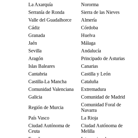
La Axarquía
Nororma
Serranía de Ronda
Sierra de las Nieves
Valle del Guadalhorce
Almería
Cádiz
Córdoba
Granada
Huelva
Jaén
Málaga
Sevilla
Andalucía
Aragón
Principado de Asturias
Islas Baleares
Canarias
Cantabria
Castilla y León
Castilla-La Mancha
Cataluña
Comunidad Valenciana
Extremadura
Galicia
Comunidad de Madrid
Comunidad Foral de
Región de Murcia
Navarra
País Vasco
La Rioja
Ciudad Autónoma de
Ciudad Autónoma de
Ceuta
Melilla