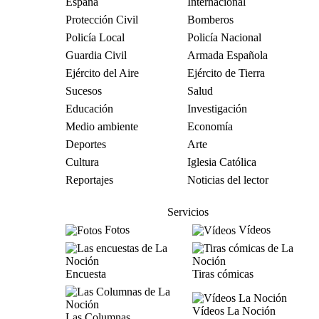
España
Internacional
Protección Civil
Bomberos
Policía Local
Policía Nacional
Guardia Civil
Armada Española
Ejército del Aire
Ejército de Tierra
Sucesos
Salud
Educación
Investigación
Medio ambiente
Economía
Deportes
Arte
Cultura
Iglesia Católica
Reportajes
Noticias del lector
Servicios
Fotos
Vídeos
Encuesta
Tiras cómicas
Vídeos La Noción
Las Columnas