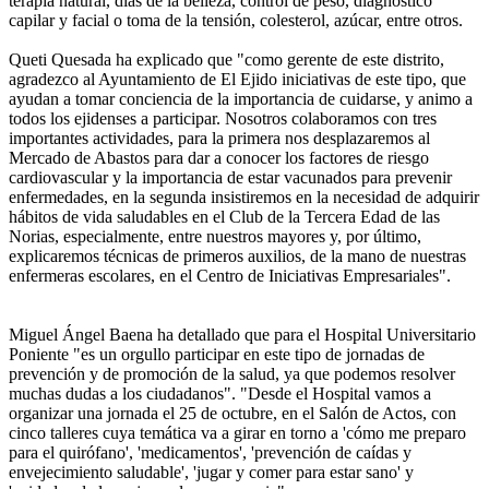
terapia natural, días de la belleza, control de peso, diagnóstico
capilar y facial o toma de la tensión, colesterol, azúcar, entre otros.
Queti Quesada ha explicado que "como gerente de este distrito,
agradezco al Ayuntamiento de El Ejido iniciativas de este tipo, que
ayudan a tomar conciencia de la importancia de cuidarse, y animo a
todos los ejidenses a participar. Nosotros colaboramos con tres
importantes actividades, para la primera nos desplazaremos al
Mercado de Abastos para dar a conocer los factores de riesgo
cardiovascular y la importancia de estar vacunados para prevenir
enfermedades, en la segunda insistiremos en la necesidad de adquirir
hábitos de vida saludables en el Club de la Tercera Edad de las
Norias, especialmente, entre nuestros mayores y, por último,
explicaremos técnicas de primeros auxilios, de la mano de nuestras
enfermeras escolares, en el Centro de Iniciativas Empresariales".
Miguel Ángel Baena ha detallado que para el Hospital Universitario
Poniente "es un orgullo participar en este tipo de jornadas de
prevención y de promoción de la salud, ya que podemos resolver
muchas dudas a los ciudadanos". "Desde el Hospital vamos a
organizar una jornada el 25 de octubre, en el Salón de Actos, con
cinco talleres cuya temática va a girar en torno a 'cómo me preparo
para el quirófano', 'medicamentos', 'prevención de caídas y
envejecimiento saludable', 'jugar y comer para estar sano' y