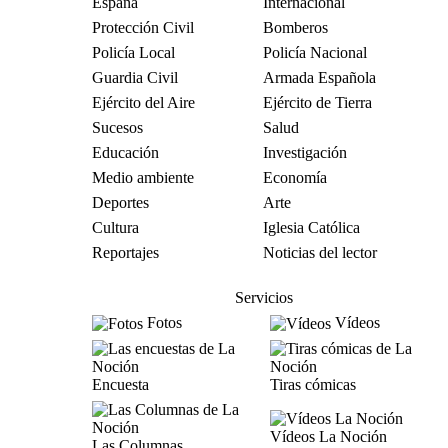
España
Internacional
Protección Civil
Bomberos
Policía Local
Policía Nacional
Guardia Civil
Armada Española
Ejército del Aire
Ejército de Tierra
Sucesos
Salud
Educación
Investigación
Medio ambiente
Economía
Deportes
Arte
Cultura
Iglesia Católica
Reportajes
Noticias del lector
Servicios
Fotos
Vídeos
Encuesta
Tiras cómicas
Vídeos La Noción
Las Columnas