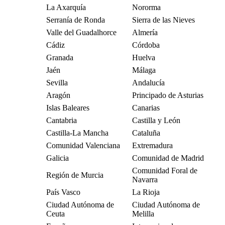
La Axarquía
Nororma
Serranía de Ronda
Sierra de las Nieves
Valle del Guadalhorce
Almería
Cádiz
Córdoba
Granada
Huelva
Jaén
Málaga
Sevilla
Andalucía
Aragón
Principado de Asturias
Islas Baleares
Canarias
Cantabria
Castilla y León
Castilla-La Mancha
Cataluña
Comunidad Valenciana
Extremadura
Galicia
Comunidad de Madrid
Comunidad Foral de
Región de Murcia
Navarra
País Vasco
La Rioja
Ciudad Autónoma de
Ciudad Autónoma de
Ceuta
Melilla