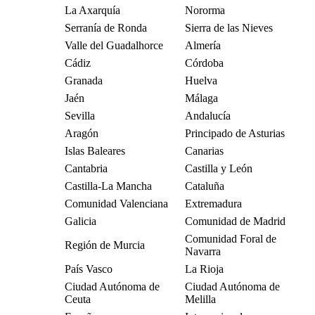
La Axarquía
Nororma
Serranía de Ronda
Sierra de las Nieves
Valle del Guadalhorce
Almería
Cádiz
Córdoba
Granada
Huelva
Jaén
Málaga
Sevilla
Andalucía
Aragón
Principado de Asturias
Islas Baleares
Canarias
Cantabria
Castilla y León
Castilla-La Mancha
Cataluña
Comunidad Valenciana
Extremadura
Galicia
Comunidad de Madrid
Comunidad Foral de
Región de Murcia
Navarra
País Vasco
La Rioja
Ciudad Autónoma de
Ciudad Autónoma de
Ceuta
Melilla