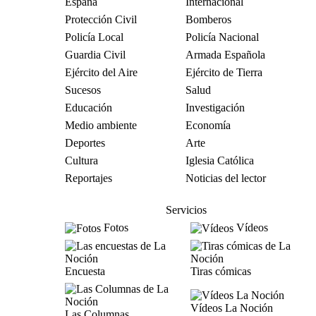
España
Internacional
Protección Civil
Bomberos
Policía Local
Policía Nacional
Guardia Civil
Armada Española
Ejército del Aire
Ejército de Tierra
Sucesos
Salud
Educación
Investigación
Medio ambiente
Economía
Deportes
Arte
Cultura
Iglesia Católica
Reportajes
Noticias del lector
Servicios
Fotos
Vídeos
Encuesta
Tiras cómicas
Vídeos La Noción
Las Columnas