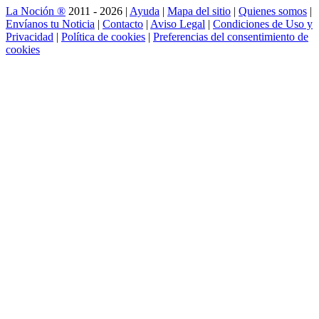
La Noción ®
2011 - 2026 |
Ayuda
|
Mapa del sitio
|
Quienes somos
|
Envíanos tu Noticia
|
Contacto
|
Aviso Legal
|
Condiciones de Uso y
Privacidad
|
Política de cookies
|
Preferencias del consentimiento de
cookies