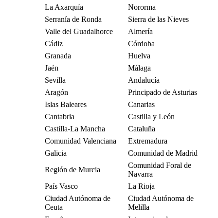
La Axarquía
Nororma
Serranía de Ronda
Sierra de las Nieves
Valle del Guadalhorce
Almería
Cádiz
Córdoba
Granada
Huelva
Jaén
Málaga
Sevilla
Andalucía
Aragón
Principado de Asturias
Islas Baleares
Canarias
Cantabria
Castilla y León
Castilla-La Mancha
Cataluña
Comunidad Valenciana
Extremadura
Galicia
Comunidad de Madrid
Comunidad Foral de
Región de Murcia
Navarra
País Vasco
La Rioja
Ciudad Autónoma de
Ciudad Autónoma de
Ceuta
Melilla