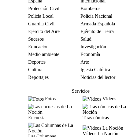
España
Internacional
Protección Civil
Bomberos
Policía Local
Policía Nacional
Guardia Civil
Armada Española
Ejército del Aire
Ejército de Tierra
Sucesos
Salud
Educación
Investigación
Medio ambiente
Economía
Deportes
Arte
Cultura
Iglesia Católica
Reportajes
Noticias del lector
Servicios
Fotos
Vídeos
Encuesta
Tiras cómicas
Vídeos La Noción
Las Columnas