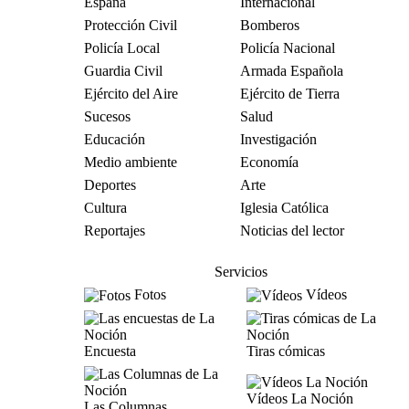
España
Internacional
Protección Civil
Bomberos
Policía Local
Policía Nacional
Guardia Civil
Armada Española
Ejército del Aire
Ejército de Tierra
Sucesos
Salud
Educación
Investigación
Medio ambiente
Economía
Deportes
Arte
Cultura
Iglesia Católica
Reportajes
Noticias del lector
Servicios
Fotos
Vídeos
Encuesta
Tiras cómicas
Vídeos La Noción
Las Columnas