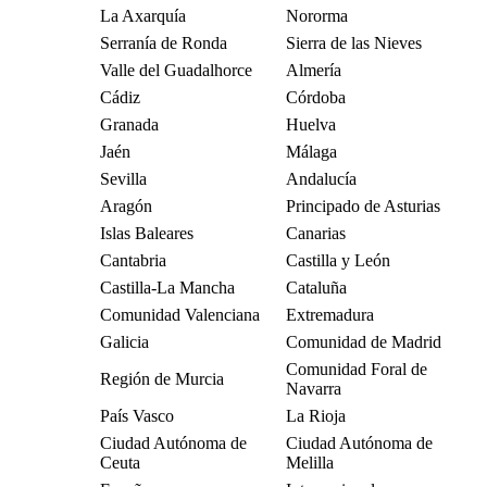
La Axarquía
Nororma
Serranía de Ronda
Sierra de las Nieves
Valle del Guadalhorce
Almería
Cádiz
Córdoba
Granada
Huelva
Jaén
Málaga
Sevilla
Andalucía
Aragón
Principado de Asturias
Islas Baleares
Canarias
Cantabria
Castilla y León
Castilla-La Mancha
Cataluña
Comunidad Valenciana
Extremadura
Galicia
Comunidad de Madrid
Comunidad Foral de
Región de Murcia
Navarra
País Vasco
La Rioja
Ciudad Autónoma de
Ciudad Autónoma de
Ceuta
Melilla