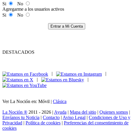
Si
No
Agregarme a los usuarios activos
Si
No
Entrar a Mi Cuenta
DESTACADOS
|
|
|
|
Ver La Noción en: Móvil |
Clásica
La Noción ®
2011 - 2026 |
Ayuda
|
Mapa del sitio
|
Quienes somos
|
Envíanos tu Noticia
|
Contacto
|
Aviso Legal
|
Condiciones de Uso y
Privacidad
|
Política de cookies
|
Preferencias del consentimiento de
cookies