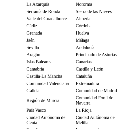
La Axarquía
Nororma
Serranía de Ronda
Sierra de las Nieves
Valle del Guadalhorce
Almería
Cádiz
Córdoba
Granada
Huelva
Jaén
Málaga
Sevilla
Andalucía
Aragón
Principado de Asturias
Islas Baleares
Canarias
Cantabria
Castilla y León
Castilla-La Mancha
Cataluña
Comunidad Valenciana
Extremadura
Galicia
Comunidad de Madrid
Comunidad Foral de
Región de Murcia
Navarra
País Vasco
La Rioja
Ciudad Autónoma de
Ciudad Autónoma de
Ceuta
Melilla