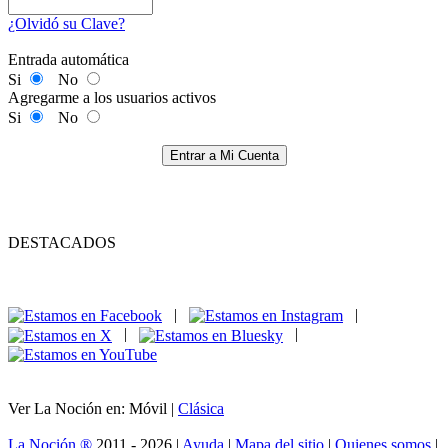
¿Olvidó su Clave?
Entrada automática
Si
No
Agregarme a los usuarios activos
Si
No
Entrar a Mi Cuenta
DESTACADOS
|
|
|
|
Ver La Noción en: Móvil |
Clásica
La Noción ®
2011 - 2026 |
Ayuda
|
Mapa del sitio
|
Quienes somos
|