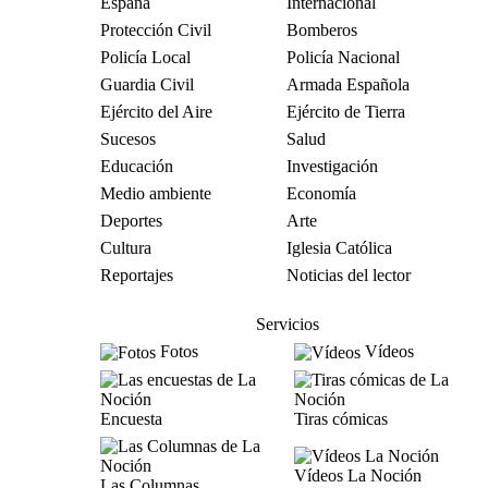
España
Internacional
Protección Civil
Bomberos
Policía Local
Policía Nacional
Guardia Civil
Armada Española
Ejército del Aire
Ejército de Tierra
Sucesos
Salud
Educación
Investigación
Medio ambiente
Economía
Deportes
Arte
Cultura
Iglesia Católica
Reportajes
Noticias del lector
Servicios
Fotos
Vídeos
Encuesta
Tiras cómicas
Vídeos La Noción
Las Columnas