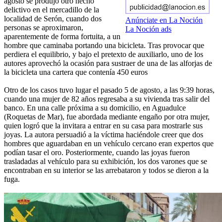
agosto se produjo otro hecho
delictivo en el mercadillo de la
localidad de Serón, cuando dos
Anúnciate en La Noción
personas se aproximaron,
La Noción ads
aparentemente de forma fortuita, a un
hombre que caminaba portando una bicicleta. Tras provocar que
perdiera el equilibrio, y bajo el pretexto de auxiliarlo, uno de los
autores aprovechó la ocasión para sustraer de una de las alforjas de
la bicicleta una cartera que contenía 450 euros
Otro de los casos tuvo lugar el pasado 5 de agosto, a las 9:39 horas,
cuando una mujer de 82 años regresaba a su vivienda tras salir del
banco. En una calle próxima a su domicilio, en Aguadulce
(Roquetas de Mar), fue abordada mediante engaño por otra mujer,
quien logró que la invitara a entrar en su casa para mostrarle sus
joyas. La autora persuadió a la víctima haciéndole creer que dos
hombres que aguardaban en un vehículo cercano eran expertos que
podían tasar el oro. Posteriormente, cuando las joyas fueron
trasladadas al vehículo para su exhibición, los dos varones que se
encontraban en su interior se las arrebataron y todos se dieron a la
fuga.