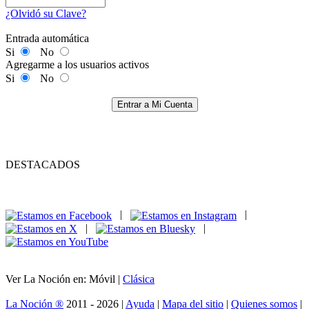
¿Olvidó su Clave?
Entrada automática
Si
No
Agregarme a los usuarios activos
Si
No
Entrar a Mi Cuenta
DESTACADOS
|
|
|
|
Ver La Noción en: Móvil |
Clásica
La Noción ®
2011 - 2026 |
Ayuda
|
Mapa del sitio
|
Quienes somos
|