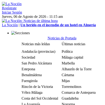
Regístrate
Iniciar Sesión
Jueves, 06 de Agosto de 2026 - 11:15 am
La Noción
|
Un herido en el incendio de un hotel en Almería
Noticias de Portada
Noticias más leídas
Últimas noticias
Andalucía (provincias)
Política
Sociedad
Málaga capital
San Pedro Alcántara
Marbella
Estepona
Alhaurín de la Torre
Benalmádena
Cártama
Fuengirola
Mijas
Rincón de la Victoria
Torremolinos
Vélez-Málaga
Comarca de Antequera
Costa del Sol Occidental
Guadalteba
La Axarquía
Nororma