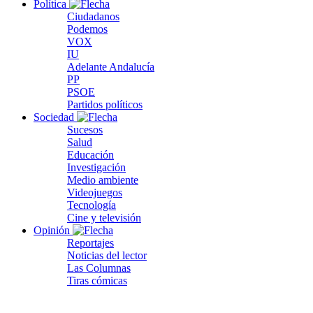
Política
Ciudadanos
Podemos
VOX
IU
Adelante Andalucía
PP
PSOE
Partidos políticos
Sociedad
Sucesos
Salud
Educación
Investigación
Medio ambiente
Videojuegos
Tecnología
Cine y televisión
Opinión
Reportajes
Noticias del lector
Las Columnas
Tiras cómicas