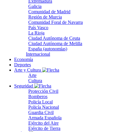
Extremadura
Galicia
Comunidad de Madrid
Región de Murcia
Comunidad Foral de Navarra
País Vasco
La Rioja
Ciudad Autónoma de Ceuta
Ciudad Autónoma de Melilla
España (autonomías)
Internacional
Economía
Deportes
Arte y Cultura
Arte
Cultura
Seguridad
Protección Civil
Bomberos
Policía Local
Policía Nacional
Guardia Civil
Armada Española
Ejército del Aire
Ejército de Tierra