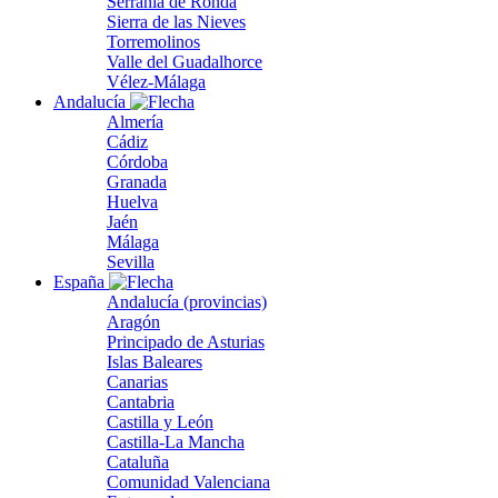
Serranía de Ronda
Sierra de las Nieves
Torremolinos
Valle del Guadalhorce
Vélez-Málaga
Andalucía
Almería
Cádiz
Córdoba
Granada
Huelva
Jaén
Málaga
Sevilla
España
Andalucía (provincias)
Aragón
Principado de Asturias
Islas Baleares
Canarias
Cantabria
Castilla y León
Castilla-La Mancha
Cataluña
Comunidad Valenciana