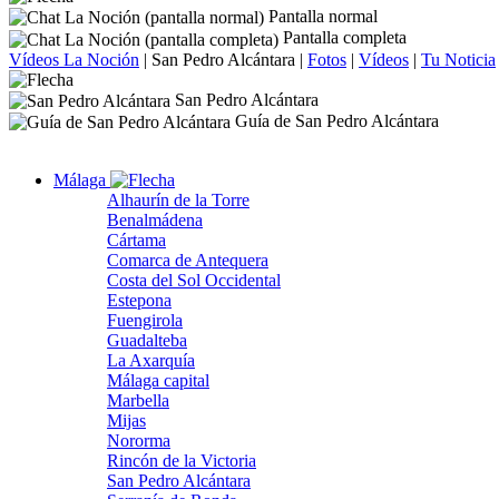
Pantalla normal
Pantalla completa
Vídeos La Noción
|
San Pedro Alcántara
|
Fotos
|
Vídeos
|
Tu Noticia
San Pedro Alcántara
Guía de San Pedro Alcántara
Málaga
Alhaurín de la Torre
Benalmádena
Cártama
Comarca de Antequera
Costa del Sol Occidental
Estepona
Fuengirola
Guadalteba
La Axarquía
Málaga capital
Marbella
Mijas
Nororma
Rincón de la Victoria
San Pedro Alcántara