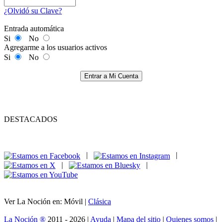
¿Olvidó su Clave?
Entrada automática
Si
No
Agregarme a los usuarios activos
Si
No
Entrar a Mi Cuenta
DESTACADOS
|
|
|
|
Ver La Noción en: Móvil |
Clásica
La Noción ®
2011 - 2026 |
Ayuda
|
Mapa del sitio
|
Quienes somos
|