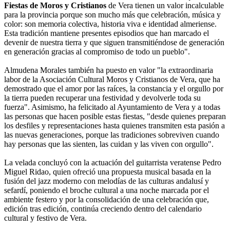
Fiestas de Moros y Cristianos
de Vera tienen un valor incalculable
para la provincia porque son mucho más que celebración, música y
color: son memoria colectiva, historia viva e identidad almeriense.
Esta tradición mantiene presentes episodios que han marcado el
devenir de nuestra tierra y que siguen transmitiéndose de generación
en generación gracias al compromiso de todo un pueblo".
Almudena Morales también ha puesto en valor "la extraordinaria
labor de la Asociación Cultural Moros y Cristianos de Vera, que ha
demostrado que el amor por las raíces, la constancia y el orgullo por
la tierra pueden recuperar una festividad y devolverle toda su
fuerza". Asimismo, ha felicitado al Ayuntamiento de Vera y a todas
las personas que hacen posible estas fiestas, "desde quienes preparan
los desfiles y representaciones hasta quienes transmiten esta pasión a
las nuevas generaciones, porque las tradiciones sobreviven cuando
hay personas que las sienten, las cuidan y las viven con orgullo".
La velada concluyó con la actuación del guitarrista veratense Pedro
Miguel Ridao, quien ofreció una propuesta musical basada en la
fusión del jazz moderno con melodías de las culturas andalusí y
sefardí, poniendo el broche cultural a una noche marcada por el
ambiente festero y por la consolidación de una celebración que,
edición tras edición, continúa creciendo dentro del calendario
cultural y festivo de Vera.