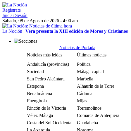
Regístrate
Iniciar Sesión
Sábado, 08 de Agosto de 2026 - 4:00 am
La Noción
|
Vera presenta la XIII edición de Moros y Cristianos
Noticias de Portada
Noticias más leídas
Últimas noticias
Andalucía (provincias)
Política
Sociedad
Málaga capital
San Pedro Alcántara
Marbella
Estepona
Alhaurín de la Torre
Benalmádena
Cártama
Fuengirola
Mijas
Rincón de la Victoria
Torremolinos
Vélez-Málaga
Comarca de Antequera
Costa del Sol Occidental
Guadalteba
La Axarquía
Nororma