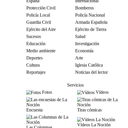
España
Internacional
Protección Civil
Bomberos
Policía Local
Policía Nacional
Guardia Civil
Armada Española
Ejército del Aire
Ejército de Tierra
Sucesos
Salud
Educación
Investigación
Medio ambiente
Economía
Deportes
Arte
Cultura
Iglesia Católica
Reportajes
Noticias del lector
Servicios
Fotos
Vídeos
Encuesta
Tiras cómicas
Vídeos La Noción
Las Columnas