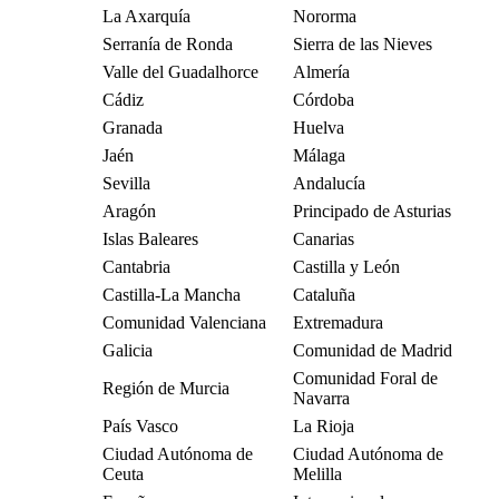
La Axarquía
Nororma
Serranía de Ronda
Sierra de las Nieves
Valle del Guadalhorce
Almería
Cádiz
Córdoba
Granada
Huelva
Jaén
Málaga
Sevilla
Andalucía
Aragón
Principado de Asturias
Islas Baleares
Canarias
Cantabria
Castilla y León
Castilla-La Mancha
Cataluña
Comunidad Valenciana
Extremadura
Galicia
Comunidad de Madrid
Comunidad Foral de
Región de Murcia
Navarra
País Vasco
La Rioja
Ciudad Autónoma de
Ciudad Autónoma de
Ceuta
Melilla