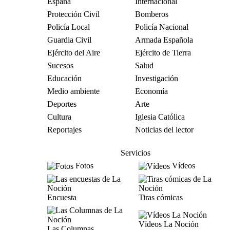
España
Internacional
Protección Civil
Bomberos
Policía Local
Policía Nacional
Guardia Civil
Armada Española
Ejército del Aire
Ejército de Tierra
Sucesos
Salud
Educación
Investigación
Medio ambiente
Economía
Deportes
Arte
Cultura
Iglesia Católica
Reportajes
Noticias del lector
Servicios
Fotos
Vídeos
Encuesta
Tiras cómicas
Vídeos La Noción
Las Columnas