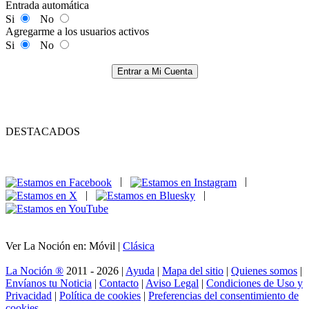
Entrada automática
Si
No
Agregarme a los usuarios activos
Si
No
Entrar a Mi Cuenta
DESTACADOS
|
|
|
|
Ver La Noción en: Móvil |
Clásica
La Noción ®
2011 - 2026 |
Ayuda
|
Mapa del sitio
|
Quienes somos
|
Envíanos tu Noticia
|
Contacto
|
Aviso Legal
|
Condiciones de Uso y
Privacidad
|
Política de cookies
|
Preferencias del consentimiento de
cookies