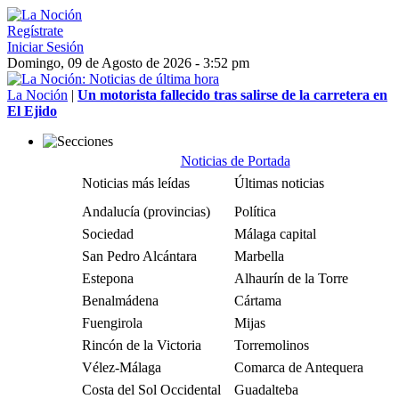
Regístrate
Iniciar Sesión
Domingo, 09 de Agosto de 2026 - 3:52 pm
La Noción
|
Un motorista fallecido tras salirse de la carretera en
El Ejido
Noticias de Portada
Noticias más leídas
Últimas noticias
Andalucía (provincias)
Política
Sociedad
Málaga capital
San Pedro Alcántara
Marbella
Estepona
Alhaurín de la Torre
Benalmádena
Cártama
Fuengirola
Mijas
Rincón de la Victoria
Torremolinos
Vélez-Málaga
Comarca de Antequera
Costa del Sol Occidental
Guadalteba