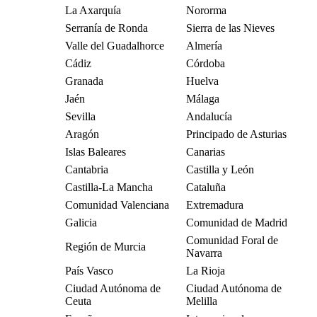
La Axarquía
Nororma
Serranía de Ronda
Sierra de las Nieves
Valle del Guadalhorce
Almería
Cádiz
Córdoba
Granada
Huelva
Jaén
Málaga
Sevilla
Andalucía
Aragón
Principado de Asturias
Islas Baleares
Canarias
Cantabria
Castilla y León
Castilla-La Mancha
Cataluña
Comunidad Valenciana
Extremadura
Galicia
Comunidad de Madrid
Comunidad Foral de
Región de Murcia
Navarra
País Vasco
La Rioja
Ciudad Autónoma de
Ciudad Autónoma de
Ceuta
Melilla