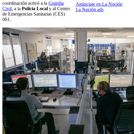
coordinación activó a la
Guardia
Anúnciate en La Noción
Civil
, a la
Policía Local
y al Centro
La Noción ads
de Emergencias Sanitarias (CES)
061.