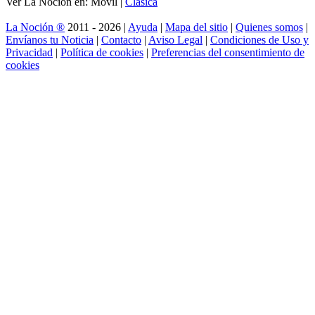
Ver La Noción en: Móvil |
Clásica
La Noción ®
2011 - 2026 |
Ayuda
|
Mapa del sitio
|
Quienes somos
|
Envíanos tu Noticia
|
Contacto
|
Aviso Legal
|
Condiciones de Uso y
Privacidad
|
Política de cookies
|
Preferencias del consentimiento de
cookies