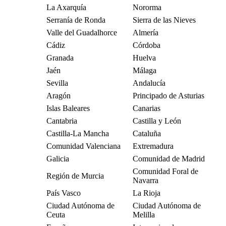
La Axarquía
Nororma
Serranía de Ronda
Sierra de las Nieves
Valle del Guadalhorce
Almería
Cádiz
Córdoba
Granada
Huelva
Jaén
Málaga
Sevilla
Andalucía
Aragón
Principado de Asturias
Islas Baleares
Canarias
Cantabria
Castilla y León
Castilla-La Mancha
Cataluña
Comunidad Valenciana
Extremadura
Galicia
Comunidad de Madrid
Comunidad Foral de
Región de Murcia
Navarra
País Vasco
La Rioja
Ciudad Autónoma de
Ciudad Autónoma de
Ceuta
Melilla