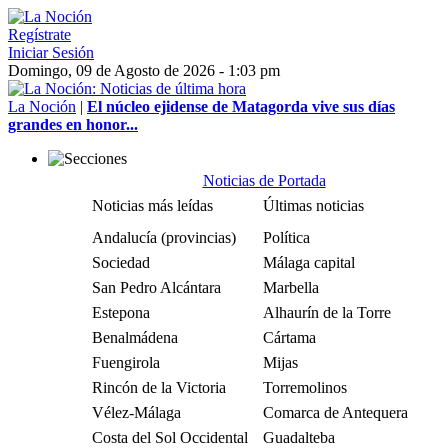
Regístrate
Iniciar Sesión
Domingo, 09 de Agosto de 2026 - 1:03 pm
La Noción
|
El núcleo ejidense de Matagorda vive sus días
grandes en honor...
Noticias de Portada
Noticias más leídas
Últimas noticias
Andalucía (provincias)
Política
Sociedad
Málaga capital
San Pedro Alcántara
Marbella
Estepona
Alhaurín de la Torre
Benalmádena
Cártama
Fuengirola
Mijas
Rincón de la Victoria
Torremolinos
Vélez-Málaga
Comarca de Antequera
Costa del Sol Occidental
Guadalteba