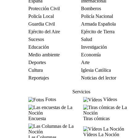
España
Internacional
Protección Civil
Bomberos
Policía Local
Policía Nacional
Guardia Civil
Armada Española
Ejército del Aire
Ejército de Tierra
Sucesos
Salud
Educación
Investigación
Medio ambiente
Economía
Deportes
Arte
Cultura
Iglesia Católica
Reportajes
Noticias del lector
Servicios
Fotos
Vídeos
Encuesta
Tiras cómicas
Vídeos La Noción
Las Columnas