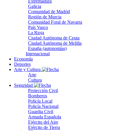
Extremadura
Galicia
Comunidad de Madrid
Región de Murcia
Comunidad Foral de Navarra
País Vasco
La Rioja
Ciudad Autónoma de Ceuta
Ciudad Autónoma de Melilla
España (autonomías)
Internacional
Economía
Deportes
Arte y Cultura
Arte
Cultura
Seguridad
Protección Civil
Bomberos
Policía Local
Policía Nacional
Guardia Civil
Armada Española
Ejército del Aire
Ejército de Tierra