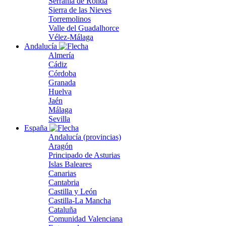
Serranía de Ronda
Sierra de las Nieves
Torremolinos
Valle del Guadalhorce
Vélez-Málaga
Andalucía
Almería
Cádiz
Córdoba
Granada
Huelva
Jaén
Málaga
Sevilla
España
Andalucía (provincias)
Aragón
Principado de Asturias
Islas Baleares
Canarias
Cantabria
Castilla y León
Castilla-La Mancha
Cataluña
Comunidad Valenciana