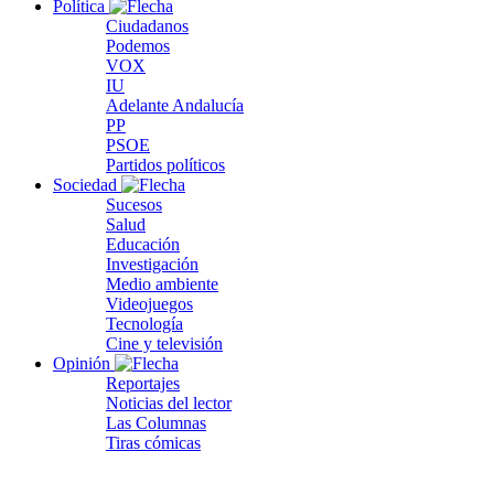
Política
Ciudadanos
Podemos
VOX
IU
Adelante Andalucía
PP
PSOE
Partidos políticos
Sociedad
Sucesos
Salud
Educación
Investigación
Medio ambiente
Videojuegos
Tecnología
Cine y televisión
Opinión
Reportajes
Noticias del lector
Las Columnas
Tiras cómicas