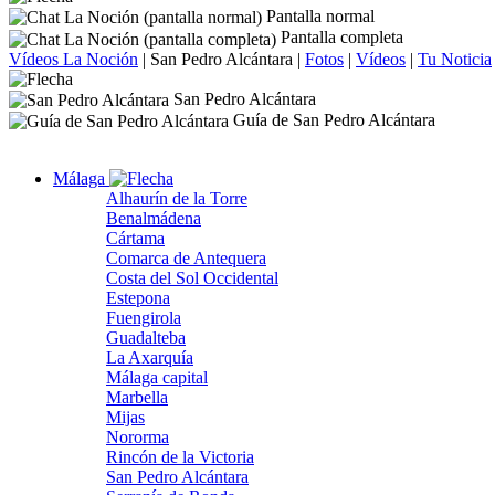
Pantalla normal
Pantalla completa
Vídeos La Noción
|
San Pedro Alcántara
|
Fotos
|
Vídeos
|
Tu Noticia
San Pedro Alcántara
Guía de San Pedro Alcántara
Málaga
Alhaurín de la Torre
Benalmádena
Cártama
Comarca de Antequera
Costa del Sol Occidental
Estepona
Fuengirola
Guadalteba
La Axarquía
Málaga capital
Marbella
Mijas
Nororma
Rincón de la Victoria
San Pedro Alcántara