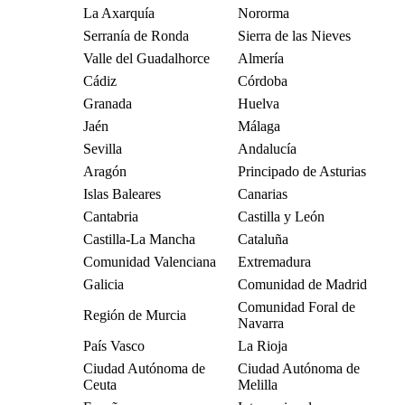
La Axarquía
Nororma
Serranía de Ronda
Sierra de las Nieves
Valle del Guadalhorce
Almería
Cádiz
Córdoba
Granada
Huelva
Jaén
Málaga
Sevilla
Andalucía
Aragón
Principado de Asturias
Islas Baleares
Canarias
Cantabria
Castilla y León
Castilla-La Mancha
Cataluña
Comunidad Valenciana
Extremadura
Galicia
Comunidad de Madrid
Comunidad Foral de
Región de Murcia
Navarra
País Vasco
La Rioja
Ciudad Autónoma de
Ciudad Autónoma de
Ceuta
Melilla