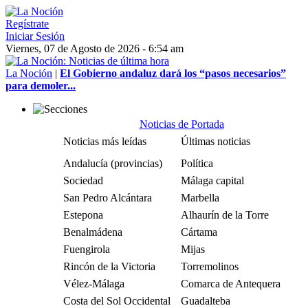
Regístrate
Iniciar Sesión
Viernes, 07 de Agosto de 2026 - 6:54 am
La Noción
|
El Gobierno andaluz dará los “pasos necesarios”
para demoler...
Noticias de Portada
Noticias más leídas
Últimas noticias
Andalucía (provincias)
Política
Sociedad
Málaga capital
San Pedro Alcántara
Marbella
Estepona
Alhaurín de la Torre
Benalmádena
Cártama
Fuengirola
Mijas
Rincón de la Victoria
Torremolinos
Vélez-Málaga
Comarca de Antequera
Costa del Sol Occidental
Guadalteba