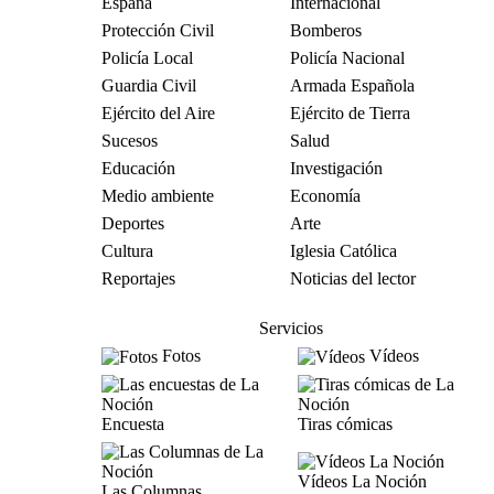
España
Internacional
Protección Civil
Bomberos
Policía Local
Policía Nacional
Guardia Civil
Armada Española
Ejército del Aire
Ejército de Tierra
Sucesos
Salud
Educación
Investigación
Medio ambiente
Economía
Deportes
Arte
Cultura
Iglesia Católica
Reportajes
Noticias del lector
Servicios
Fotos
Vídeos
Encuesta
Tiras cómicas
Vídeos La Noción
Las Columnas