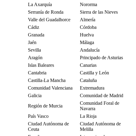
La Axarquía
Nororma
Serranía de Ronda
Sierra de las Nieves
Valle del Guadalhorce
Almería
Cádiz
Córdoba
Granada
Huelva
Jaén
Málaga
Sevilla
Andalucía
Aragón
Principado de Asturias
Islas Baleares
Canarias
Cantabria
Castilla y León
Castilla-La Mancha
Cataluña
Comunidad Valenciana
Extremadura
Galicia
Comunidad de Madrid
Comunidad Foral de
Región de Murcia
Navarra
País Vasco
La Rioja
Ciudad Autónoma de
Ciudad Autónoma de
Ceuta
Melilla