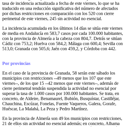
tasa de incidencia actualizada a fecha de este viernes, lo que se ha
traducido en una reducción significativa del número de afectados
por dichas restricciones en comparación con los 520 con cierre
perimetral de este viernes, 245 sin actividad no esencial.
La incidencia acumulada en los últimos 14 días se sitúa este viernes
de media en Andalucía en 583,7 casos por cada 100.000 habitantes,
con la provincia de Almería a la cabeza con 804,7. Detrás se sitúan
Cádiz con 753,2; Huelva con 584,2; Málaga con 600,4; Sevilla con
513,0; Granada con 505,6; Jaén con 459,2, y Córdoba con 442.
Por provincias
En el caso de la provincia de Granada, 58 serán este sábado los
municipios con restricciones --49 menos que los 107 que este
viernes--, de los que 15 --42 menos que este viernes--, además de
cierre perimetral tendrán suspendida la actividad no esencial por
superar la tasa de 1.000 casos por 100.000 habitantes. Se trata, en
concreto, de Aldeire, Benamaurel, Bubión, Busquístar, Castilléjar,
Chauchina, Escúzar, Fonelas, Fuente Vaqueros, Galera, Gorafe,
Huéscar, La Malahá, La Peza y Pedro Martínez.
En la provincia de Almería son 49 los municipios con restricciones,
21 de ellos sin actividad no esencial además; en concreto, Alhama