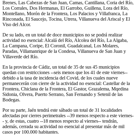
Brenes, Las Cabezas de San Juan, Camas, Cantillana, Coria del Río,
Los Corrales, Dos Hermanas, El Garrobo, Guillena, Lora del Río,
Montellano, Morón de la Frontera, Los Palacios y Villafranca, La
Rinconada, El Saucejo, Tocina, Utrera, Villanueva del Ariscal y El
Viso del Alcor.
De su lado, en un total de doce municipios no se podrá realizar
actividad no esencial: Alcalá del Río, Alcolea del Río, La Algaba,
La Campana, Coripe, El Coronil, Guadalcanal, Los Molares,
Paradas, Villamanrique de la Condesa, Villanueva de San Juan y
Villaverde del Río.
En la provincia de Cádiz, un total de 35 de sus 45 municipios
quedan con restricciones --seis menos que los 41 de este viernes--
debido a la tasa de incidencia del Covid, de los cuales nueve
permanecerán con cierre de la actividad no esencial: Castellar de la
Frontera, Chiclana de la Frontera, El Gastor, Grazalema, Mqedina
Sidonia, Olvera, Puerto Serrano, San Fernando y Setenil de las
Bodegas.
Por su parte, Jaén tendrá este sábado un total de 31 localidades
afectadas por cierres perimetrales --39 menos respecto a este viernes-
- y, de estas, cuatro --18 menos respecto al viernes-- tendrán,
además, cerrada su actividad no esencial al presentar más de mil
casos por 100.000 habitantes.