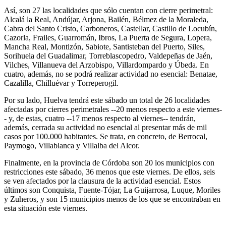
Así, son 27 las localidades que sólo cuentan con cierre perimetral:
Alcalá la Real, Andújar, Arjona, Bailén, Bélmez de la Moraleda,
Cabra del Santo Cristo, Carboneros, Castellar, Castillo de Locubín,
Cazorla, Frailes, Guarromán, Ibros, La Puerta de Segura, Lopera,
Mancha Real, Montizón, Sabiote, Santisteban del Puerto, Siles,
Sorihuela del Guadalimar, Torreblascopedro, Valdepeñas de Jaén,
Vilches, Villanueva del Arzobispo, Villardompardo y Úbeda. En
cuatro, además, no se podrá realizar actividad no esencial: Benatae,
Cazalilla, Chilluévar y Torreperogil.
Por su lado, Huelva tendrá este sábado un total de 26 localidades
afectadas por cierres perimetrales --20 menos respecto a este viernes-
- y, de estas, cuatro --17 menos respecto al viernes-- tendrán,
además, cerrada su actividad no esencial al presentar más de mil
casos por 100.000 habitantes. Se trata, en concreto, de Berrocal,
Paymogo, Villablanca y Villalba del Alcor.
Finalmente, en la provincia de Córdoba son 20 los municipios con
restricciones este sábado, 36 menos que este viernes. De ellos, seis
se ven afectados por la clausura de la actividad esencial. Estos
últimos son Conquista, Fuente-Tójar, La Guijarrosa, Luque, Moriles
y Zuheros, y son 15 municipios menos de los que se encontraban en
esta situación este viernes.