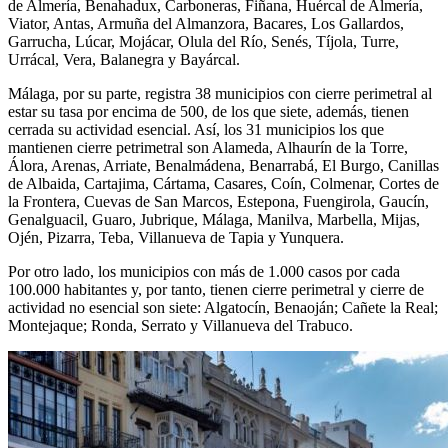
de Almería, Benahadux, Carboneras, Fiñana, Huércal de Almería,
Viator, Antas, Armuña del Almanzora, Bacares, Los Gallardos,
Garrucha, Lúcar, Mojácar, Olula del Río, Senés, Tíjola, Turre,
Urrácal, Vera, Balanegra y Bayárcal.
Málaga, por su parte, registra 38 municipios con cierre perimetral al
estar su tasa por encima de 500, de los que siete, además, tienen
cerrada su actividad esencial. Así, los 31 municipios los que
mantienen cierre petrimetral son Alameda, Alhaurín de la Torre,
Álora, Arenas, Arriate, Benalmádena, Benarrabá, El Burgo, Canillas
de Albaida, Cartajima, Cártama, Casares, Coín, Colmenar, Cortes de
la Frontera, Cuevas de San Marcos, Estepona, Fuengirola, Gaucín,
Genalguacil, Guaro, Jubrique, Málaga, Manilva, Marbella, Mijas,
Ojén, Pizarra, Teba, Villanueva de Tapia y Yunquera.
Por otro lado, los municipios con más de 1.000 casos por cada
100.000 habitantes y, por tanto, tienen cierre perimetral y cierre de
actividad no esencial son siete: Algatocín, Benaoján; Cañete la Real;
Montejaque; Ronda, Serrato y Villanueva del Trabuco.