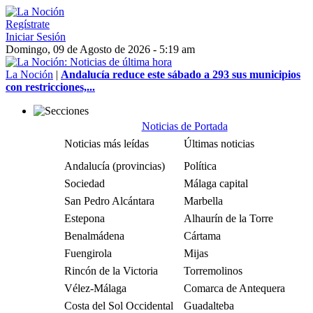
Regístrate
Iniciar Sesión
Domingo, 09 de Agosto de 2026 - 5:19 am
La Noción
|
Andalucía reduce este sábado a 293 sus municipios
con restricciones,...
Noticias de Portada
Noticias más leídas
Últimas noticias
Andalucía (provincias)
Política
Sociedad
Málaga capital
San Pedro Alcántara
Marbella
Estepona
Alhaurín de la Torre
Benalmádena
Cártama
Fuengirola
Mijas
Rincón de la Victoria
Torremolinos
Vélez-Málaga
Comarca de Antequera
Costa del Sol Occidental
Guadalteba