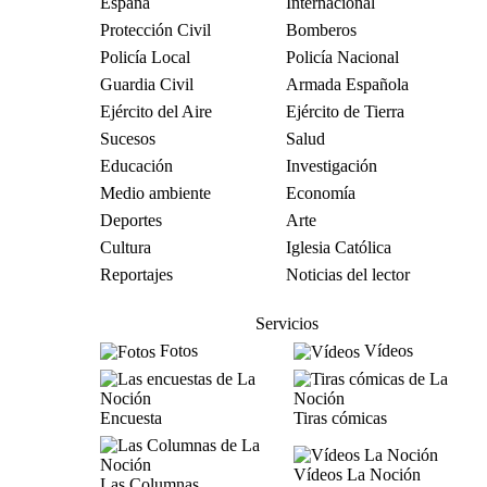
España
Internacional
Protección Civil
Bomberos
Policía Local
Policía Nacional
Guardia Civil
Armada Española
Ejército del Aire
Ejército de Tierra
Sucesos
Salud
Educación
Investigación
Medio ambiente
Economía
Deportes
Arte
Cultura
Iglesia Católica
Reportajes
Noticias del lector
Servicios
Fotos
Vídeos
Encuesta
Tiras cómicas
Vídeos La Noción
Las Columnas