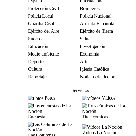
España
Internacional
Protección Civil
Bomberos
Policía Local
Policía Nacional
Guardia Civil
Armada Española
Ejército del Aire
Ejército de Tierra
Sucesos
Salud
Educación
Investigación
Medio ambiente
Economía
Deportes
Arte
Cultura
Iglesia Católica
Reportajes
Noticias del lector
Servicios
Fotos
Vídeos
Encuesta
Tiras cómicas
Vídeos La Noción
Las Columnas