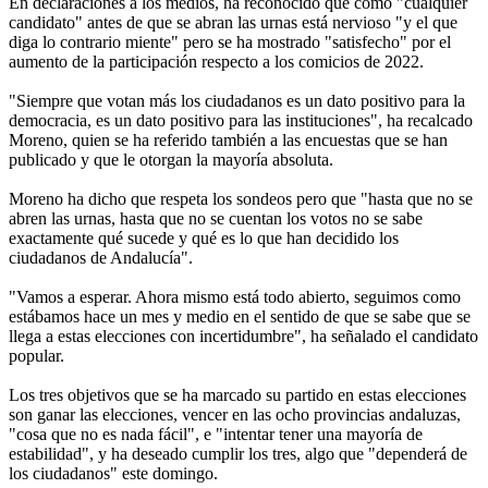
En declaraciones a los medios, ha reconocido que como "cualquier
candidato" antes de que se abran las urnas está nervioso "y el que
diga lo contrario miente" pero se ha mostrado "satisfecho" por el
aumento de la participación respecto a los comicios de 2022.
"Siempre que votan más los ciudadanos es un dato positivo para la
democracia, es un dato positivo para las instituciones", ha recalcado
Moreno, quien se ha referido también a las encuestas que se han
publicado y que le otorgan la mayoría absoluta.
Moreno ha dicho que respeta los sondeos pero que "hasta que no se
abren las urnas, hasta que no se cuentan los votos no se sabe
exactamente qué sucede y qué es lo que han decidido los
ciudadanos de Andalucía".
"Vamos a esperar. Ahora mismo está todo abierto, seguimos como
estábamos hace un mes y medio en el sentido de que se sabe que se
llega a estas elecciones con incertidumbre", ha señalado el candidato
popular.
Los tres objetivos que se ha marcado su partido en estas elecciones
son ganar las elecciones, vencer en las ocho provincias andaluzas,
"cosa que no es nada fácil", e "intentar tener una mayoría de
estabilidad", y ha deseado cumplir los tres, algo que "dependerá de
los ciudadanos" este domingo.