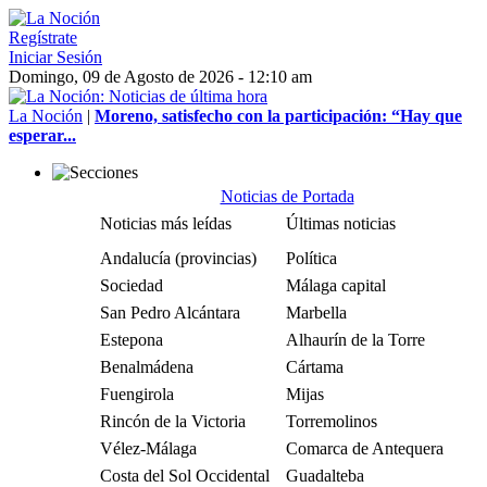
Regístrate
Iniciar Sesión
Domingo, 09 de Agosto de 2026 - 12:10 am
La Noción
|
Moreno, satisfecho con la participación: “Hay que
esperar...
Noticias de Portada
Noticias más leídas
Últimas noticias
Andalucía (provincias)
Política
Sociedad
Málaga capital
San Pedro Alcántara
Marbella
Estepona
Alhaurín de la Torre
Benalmádena
Cártama
Fuengirola
Mijas
Rincón de la Victoria
Torremolinos
Vélez-Málaga
Comarca de Antequera
Costa del Sol Occidental
Guadalteba