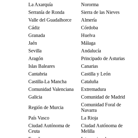
La Axarquía
Nororma
Serranía de Ronda
Sierra de las Nieves
Valle del Guadalhorce
Almería
Cádiz
Córdoba
Granada
Huelva
Jaén
Málaga
Sevilla
Andalucía
Aragón
Principado de Asturias
Islas Baleares
Canarias
Cantabria
Castilla y León
Castilla-La Mancha
Cataluña
Comunidad Valenciana
Extremadura
Galicia
Comunidad de Madrid
Comunidad Foral de
Región de Murcia
Navarra
País Vasco
La Rioja
Ciudad Autónoma de
Ciudad Autónoma de
Ceuta
Melilla