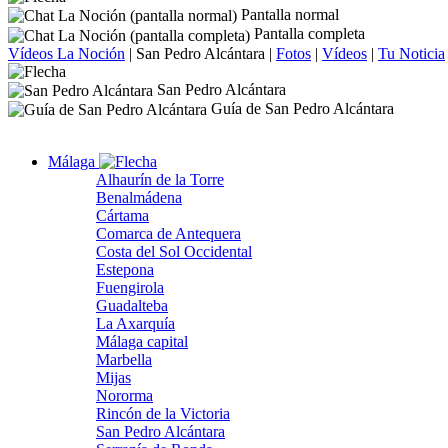
Pantalla normal
Pantalla completa
Vídeos La Noción
|
San Pedro Alcántara
|
Fotos
|
Vídeos
|
Tu Noticia
San Pedro Alcántara
Guía de San Pedro Alcántara
Málaga
Alhaurín de la Torre
Benalmádena
Cártama
Comarca de Antequera
Costa del Sol Occidental
Estepona
Fuengirola
Guadalteba
La Axarquía
Málaga capital
Marbella
Mijas
Nororma
Rincón de la Victoria
San Pedro Alcántara