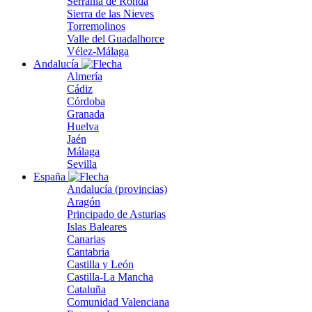
Serranía de Ronda
Sierra de las Nieves
Torremolinos
Valle del Guadalhorce
Vélez-Málaga
Andalucía
Almería
Cádiz
Córdoba
Granada
Huelva
Jaén
Málaga
Sevilla
España
Andalucía (provincias)
Aragón
Principado de Asturias
Islas Baleares
Canarias
Cantabria
Castilla y León
Castilla-La Mancha
Cataluña
Comunidad Valenciana