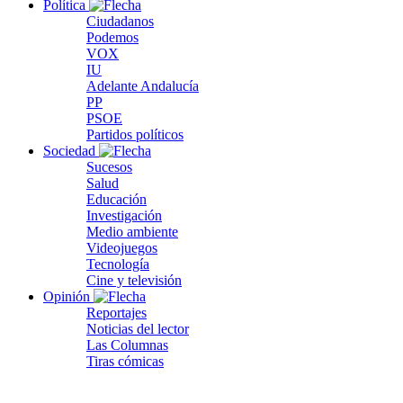
Política
Ciudadanos
Podemos
VOX
IU
Adelante Andalucía
PP
PSOE
Partidos políticos
Sociedad
Sucesos
Salud
Educación
Investigación
Medio ambiente
Videojuegos
Tecnología
Cine y televisión
Opinión
Reportajes
Noticias del lector
Las Columnas
Tiras cómicas