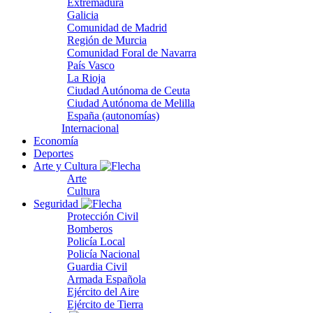
Extremadura
Galicia
Comunidad de Madrid
Región de Murcia
Comunidad Foral de Navarra
País Vasco
La Rioja
Ciudad Autónoma de Ceuta
Ciudad Autónoma de Melilla
España (autonomías)
Internacional
Economía
Deportes
Arte y Cultura
Arte
Cultura
Seguridad
Protección Civil
Bomberos
Policía Local
Policía Nacional
Guardia Civil
Armada Española
Ejército del Aire
Ejército de Tierra