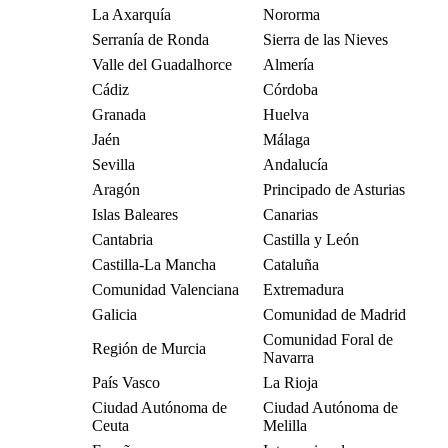
La Axarquía
Nororma
Serranía de Ronda
Sierra de las Nieves
Valle del Guadalhorce
Almería
Cádiz
Córdoba
Granada
Huelva
Jaén
Málaga
Sevilla
Andalucía
Aragón
Principado de Asturias
Islas Baleares
Canarias
Cantabria
Castilla y León
Castilla-La Mancha
Cataluña
Comunidad Valenciana
Extremadura
Galicia
Comunidad de Madrid
Comunidad Foral de
Región de Murcia
Navarra
País Vasco
La Rioja
Ciudad Autónoma de
Ciudad Autónoma de
Ceuta
Melilla