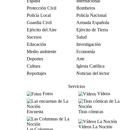
España
Internacional
Protección Civil
Bomberos
Policía Local
Policía Nacional
Guardia Civil
Armada Española
Ejército del Aire
Ejército de Tierra
Sucesos
Salud
Educación
Investigación
Medio ambiente
Economía
Deportes
Arte
Cultura
Iglesia Católica
Reportajes
Noticias del lector
Servicios
Fotos
Vídeos
Encuesta
Tiras cómicas
Vídeos La Noción
Las Columnas