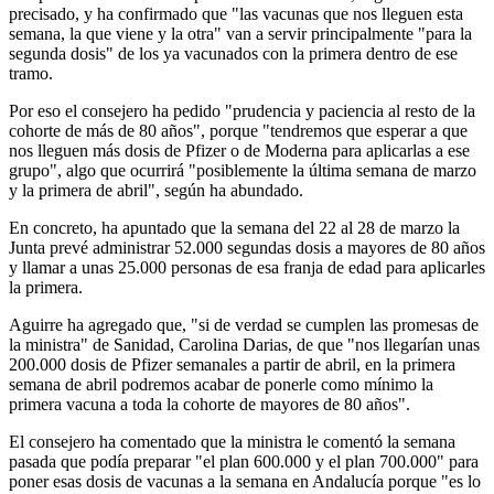
precisado, y ha confirmado que "las vacunas que nos lleguen esta
semana, la que viene y la otra" van a servir principalmente "para la
segunda dosis" de los ya vacunados con la primera dentro de ese
tramo.
Por eso el consejero ha pedido "prudencia y paciencia al resto de la
cohorte de más de 80 años", porque "tendremos que esperar a que
nos lleguen más dosis de Pfizer o de Moderna para aplicarlas a ese
grupo", algo que ocurrirá "posiblemente la última semana de marzo
y la primera de abril", según ha abundado.
En concreto, ha apuntado que la semana del 22 al 28 de marzo la
Junta prevé administrar 52.000 segundas dosis a mayores de 80 años
y llamar a unas 25.000 personas de esa franja de edad para aplicarles
la primera.
Aguirre ha agregado que, "si de verdad se cumplen las promesas de
la ministra" de Sanidad, Carolina Darias, de que "nos llegarían unas
200.000 dosis de Pfizer semanales a partir de abril, en la primera
semana de abril podremos acabar de ponerle como mínimo la
primera vacuna a toda la cohorte de mayores de 80 años".
El consejero ha comentado que la ministra le comentó la semana
pasada que podía preparar "el plan 600.000 y el plan 700.000" para
poner esas dosis de vacunas a la semana en Andalucía porque "es lo