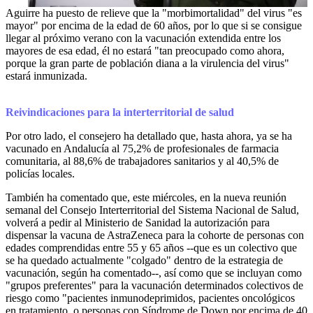
Aguirre ha puesto de relieve que la "morbimortalidad" del virus "es
mayor" por encima de la edad de 60 años, por lo que si se consigue
llegar al próximo verano con la vacunación extendida entre los
mayores de esa edad, él no estará "tan preocupado como ahora,
porque la gran parte de población diana a la virulencia del virus"
estará inmunizada.
Reivindicaciones para la interterritorial de salud
Por otro lado, el consejero ha detallado que, hasta ahora, ya se ha
vacunado en Andalucía al 75,2% de profesionales de farmacia
comunitaria, al 88,6% de trabajadores sanitarios y al 40,5% de
policías locales.
También ha comentado que, este miércoles, en la nueva reunión
semanal del Consejo Interterritorial del Sistema Nacional de Salud,
volverá a pedir al Ministerio de Sanidad la autorización para
dispensar la vacuna de AstraZeneca para la cohorte de personas con
edades comprendidas entre 55 y 65 años --que es un colectivo que
se ha quedado actualmente "colgado" dentro de la estrategia de
vacunación, según ha comentado--, así como que se incluyan como
"grupos preferentes" para la vacunación determinados colectivos de
riesgo como "pacientes inmunodeprimidos, pacientes oncológicos
en tratamiento, o personas con Síndrome de Down por encima de 40