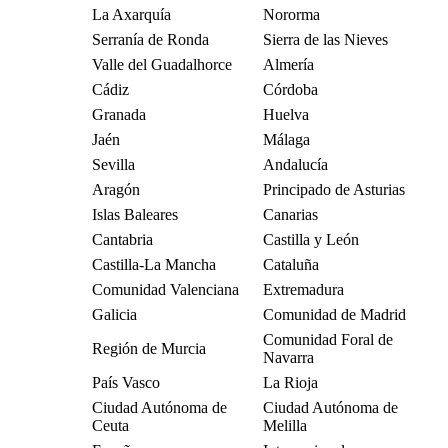
La Axarquía
Nororma
Serranía de Ronda
Sierra de las Nieves
Valle del Guadalhorce
Almería
Cádiz
Córdoba
Granada
Huelva
Jaén
Málaga
Sevilla
Andalucía
Aragón
Principado de Asturias
Islas Baleares
Canarias
Cantabria
Castilla y León
Castilla-La Mancha
Cataluña
Comunidad Valenciana
Extremadura
Galicia
Comunidad de Madrid
Comunidad Foral de
Región de Murcia
Navarra
País Vasco
La Rioja
Ciudad Autónoma de
Ciudad Autónoma de
Ceuta
Melilla