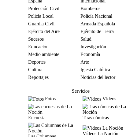
España
Internacional
Protección Civil
Bomberos
Policía Local
Policía Nacional
Guardia Civil
Armada Española
Ejército del Aire
Ejército de Tierra
Sucesos
Salud
Educación
Investigación
Medio ambiente
Economía
Deportes
Arte
Cultura
Iglesia Católica
Reportajes
Noticias del lector
Servicios
Fotos
Vídeos
Encuesta
Tiras cómicas
Vídeos La Noción
Las Columnas