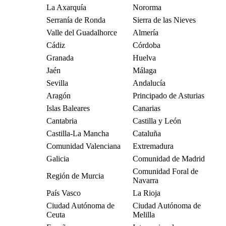
La Axarquía
Nororma
Serranía de Ronda
Sierra de las Nieves
Valle del Guadalhorce
Almería
Cádiz
Córdoba
Granada
Huelva
Jaén
Málaga
Sevilla
Andalucía
Aragón
Principado de Asturias
Islas Baleares
Canarias
Cantabria
Castilla y León
Castilla-La Mancha
Cataluña
Comunidad Valenciana
Extremadura
Galicia
Comunidad de Madrid
Comunidad Foral de
Región de Murcia
Navarra
País Vasco
La Rioja
Ciudad Autónoma de
Ciudad Autónoma de
Ceuta
Melilla