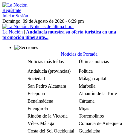
Regístrate
Iniciar Sesión
Domingo, 09 de Agosto de 2026 - 6:29 pm
La Noción
|
Andalucía muestra su oferta turística en una
promoción itinerante...
Noticias de Portada
Noticias más leídas
Últimas noticias
Andalucía (provincias)
Política
Sociedad
Málaga capital
San Pedro Alcántara
Marbella
Estepona
Alhaurín de la Torre
Benalmádena
Cártama
Fuengirola
Mijas
Rincón de la Victoria
Torremolinos
Vélez-Málaga
Comarca de Antequera
Costa del Sol Occidental
Guadalteba