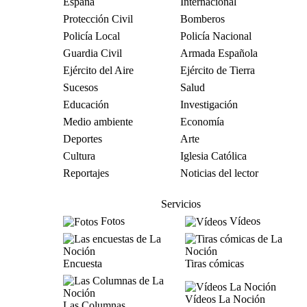
España
Internacional
Protección Civil
Bomberos
Policía Local
Policía Nacional
Guardia Civil
Armada Española
Ejército del Aire
Ejército de Tierra
Sucesos
Salud
Educación
Investigación
Medio ambiente
Economía
Deportes
Arte
Cultura
Iglesia Católica
Reportajes
Noticias del lector
Servicios
Fotos
Vídeos
Encuesta
Tiras cómicas
Vídeos La Noción
Las Columnas