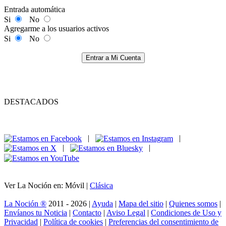
Entrada automática
Si
No
Agregarme a los usuarios activos
Si
No
Entrar a Mi Cuenta
DESTACADOS
|
|
|
|
Ver La Noción en: Móvil |
Clásica
La Noción ®
2011 - 2026 |
Ayuda
|
Mapa del sitio
|
Quienes somos
|
Envíanos tu Noticia
|
Contacto
|
Aviso Legal
|
Condiciones de Uso y
Privacidad
|
Política de cookies
|
Preferencias del consentimiento de