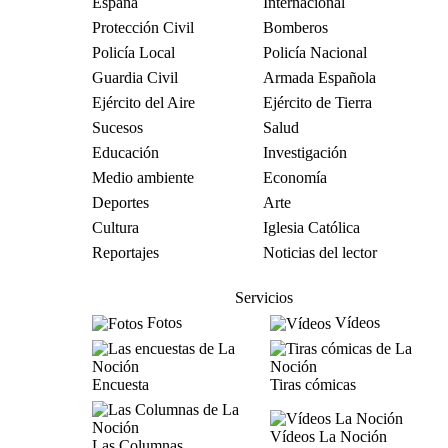
España
Internacional
Protección Civil
Bomberos
Policía Local
Policía Nacional
Guardia Civil
Armada Española
Ejército del Aire
Ejército de Tierra
Sucesos
Salud
Educación
Investigación
Medio ambiente
Economía
Deportes
Arte
Cultura
Iglesia Católica
Reportajes
Noticias del lector
Servicios
Fotos
Vídeos
Encuesta
Tiras cómicas
Vídeos La Noción
Las Columnas