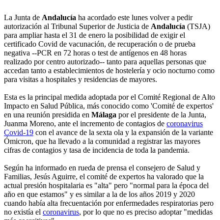
La Junta de
Andalucía
ha acordado este lunes volver a pedir
autorización al Tribunal Superior de Justicia de
Andalucía
(TSJA)
para ampliar hasta el 31 de enero la posibilidad de exigir el
certificado Covid de vacunación, de recuperación o de prueba
negativa --PCR en 72 horas o test de antígenos en 48 horas
realizado por centro autorizado-- tanto para aquellas personas que
accedan tanto a establecimientos de hostelería y ocio nocturno como
para visitas a hospitales y residencias de mayores.
Esta es la principal medida adoptada por el Comité Regional de Alto
Impacto en Salud Pública, más conocido como 'Comité de expertos'
en una reunión presidida en
Málaga
por el presidente de la Junta,
Juanma Moreno, ante el incremento de contagios de
coronavirus
Covid-19
con el avance de la sexta ola y la expansión de la variante
Ómicron, que ha llevado a la comunidad a registrar las mayores
cifras de contagios y tasa de incidencia de toda la pandemia.
Según ha informado en rueda de prensa el consejero de Salud y
Familias, Jesús Aguirre, el comité de expertos ha valorado que la
actual presión hospitalaria es "alta" pero "normal para la época del
año en que estamos" y es similar a la de los años 2019 y 2020
cuando había alta frecuentación por enfermedades respiratorias pero
no existía el
coronavirus
, por lo que no es preciso adoptar "medidas