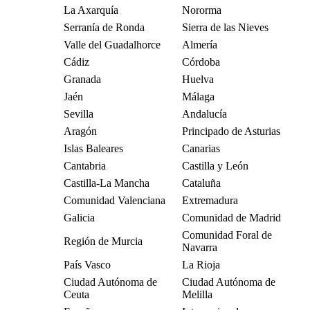
La Axarquía
Nororma
Serranía de Ronda
Sierra de las Nieves
Valle del Guadalhorce
Almería
Cádiz
Córdoba
Granada
Huelva
Jaén
Málaga
Sevilla
Andalucía
Aragón
Principado de Asturias
Islas Baleares
Canarias
Cantabria
Castilla y León
Castilla-La Mancha
Cataluña
Comunidad Valenciana
Extremadura
Galicia
Comunidad de Madrid
Comunidad Foral de
Región de Murcia
Navarra
País Vasco
La Rioja
Ciudad Autónoma de
Ciudad Autónoma de
Ceuta
Melilla