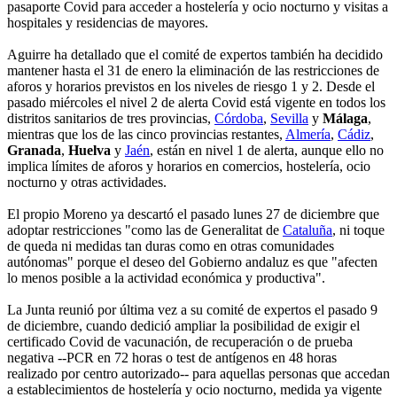
pasaporte Covid para acceder a hostelería y ocio nocturno y visitas a
hospitales y residencias de mayores.
Aguirre ha detallado que el comité de expertos también ha decidido
mantener hasta el 31 de enero la eliminación de las restricciones de
aforos y horarios previstos en los niveles de riesgo 1 y 2. Desde el
pasado miércoles el nivel 2 de alerta Covid está vigente en todos los
distritos sanitarios de tres provincias,
Córdoba
,
Sevilla
y
Málaga
,
mientras que los de las cinco provincias restantes,
Almería
,
Cádiz
,
Granada
,
Huelva
y
Jaén
, están en nivel 1 de alerta, aunque ello no
implica límites de aforos y horarios en comercios, hostelería, ocio
nocturno y otras actividades.
El propio Moreno ya descartó el pasado lunes 27 de diciembre que
adoptar restricciones "como las de Generalitat de
Cataluña
, ni toque
de queda ni medidas tan duras como en otras comunidades
autónomas" porque el deseo del Gobierno andaluz es que "afecten
lo menos posible a la actividad económica y productiva".
La Junta reunió por última vez a su comité de expertos el pasado 9
de diciembre, cuando dedició ampliar la posibilidad de exigir el
certificado Covid de vacunación, de recuperación o de prueba
negativa --PCR en 72 horas o test de antígenos en 48 horas
realizado por centro autorizado-- para aquellas personas que accedan
a establecimientos de hostelería y ocio nocturno, medida ya vigente