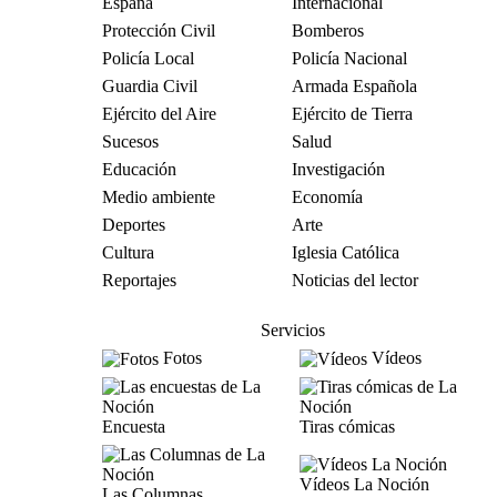
España
Internacional
Protección Civil
Bomberos
Policía Local
Policía Nacional
Guardia Civil
Armada Española
Ejército del Aire
Ejército de Tierra
Sucesos
Salud
Educación
Investigación
Medio ambiente
Economía
Deportes
Arte
Cultura
Iglesia Católica
Reportajes
Noticias del lector
Servicios
Fotos
Vídeos
Encuesta
Tiras cómicas
Vídeos La Noción
Las Columnas