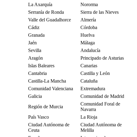
La Axarquía
Nororma
Serranía de Ronda
Sierra de las Nieves
Valle del Guadalhorce
Almería
Cádiz
Córdoba
Granada
Huelva
Jaén
Málaga
Sevilla
Andalucía
Aragón
Principado de Asturias
Islas Baleares
Canarias
Cantabria
Castilla y León
Castilla-La Mancha
Cataluña
Comunidad Valenciana
Extremadura
Galicia
Comunidad de Madrid
Comunidad Foral de
Región de Murcia
Navarra
País Vasco
La Rioja
Ciudad Autónoma de
Ciudad Autónoma de
Ceuta
Melilla