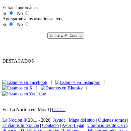
Entrada automática
Si
No
Agregarme a los usuarios activos
Si
No
Entrar a Mi Cuenta
DESTACADOS
|
|
|
|
Ver La Noción en: Móvil |
Clásica
La Noción ®
2011 - 2026 |
Ayuda
|
Mapa del sitio
|
Quienes somos
|
Envíanos tu Noticia
|
Contacto
|
Aviso Legal
|
Condiciones de Uso y
Privacidad
|
Política de cookies
|
Preferencias del consentimiento de