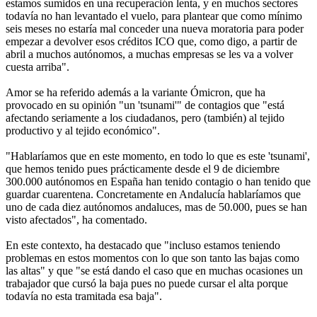
estamos sumidos en una recuperación lenta, y en muchos sectores
todavía no han levantado el vuelo, para plantear que como mínimo
seis meses no estaría mal conceder una nueva moratoria para poder
empezar a devolver esos créditos ICO que, como digo, a partir de
abril a muchos autónomos, a muchas empresas se les va a volver
cuesta arriba".
Amor se ha referido además a la variante Ómicron, que ha
provocado en su opinión "un 'tsunami'" de contagios que "está
afectando seriamente a los ciudadanos, pero (también) al tejido
productivo y al tejido económico".
"Hablaríamos que en este momento, en todo lo que es este 'tsunami',
que hemos tenido pues prácticamente desde el 9 de diciembre
300.000 autónomos en España han tenido contagio o han tenido que
guardar cuarentena. Concretamente en Andalucía hablaríamos que
uno de cada diez autónomos andaluces, mas de 50.000, pues se han
visto afectados", ha comentado.
En este contexto, ha destacado que "incluso estamos teniendo
problemas en estos momentos con lo que son tanto las bajas como
las altas" y que "se está dando el caso que en muchas ocasiones un
trabajador que cursó la baja pues no puede cursar el alta porque
todavía no esta tramitada esa baja".