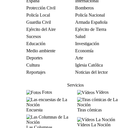
España
Internacional
Protección Civil
Bomberos
Policía Local
Policía Nacional
Guardia Civil
Armada Española
Ejército del Aire
Ejército de Tierra
Sucesos
Salud
Educación
Investigación
Medio ambiente
Economía
Deportes
Arte
Cultura
Iglesia Católica
Reportajes
Noticias del lector
Servicios
Fotos
Vídeos
Encuesta
Tiras cómicas
Vídeos La Noción
Las Columnas