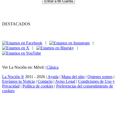
Entrar a Mi Cuenta
DESTACADOS
|
|
|
|
Ver La Noción en: Móvil |
Clásica
La Noción ®
2011 - 2026 |
Ayuda
|
Mapa del sitio
|
Quienes somos
|
Envíanos tu Noticia
|
Contacto
|
Aviso Legal
|
Condiciones de Uso y
Privacidad
|
Política de cookies
|
Preferencias del consentimiento de
cookies