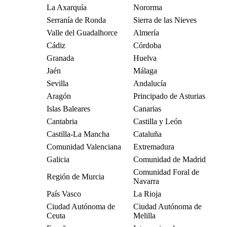
La Axarquía
Nororma
Serranía de Ronda
Sierra de las Nieves
Valle del Guadalhorce
Almería
Cádiz
Córdoba
Granada
Huelva
Jaén
Málaga
Sevilla
Andalucía
Aragón
Principado de Asturias
Islas Baleares
Canarias
Cantabria
Castilla y León
Castilla-La Mancha
Cataluña
Comunidad Valenciana
Extremadura
Galicia
Comunidad de Madrid
Comunidad Foral de
Región de Murcia
Navarra
País Vasco
La Rioja
Ciudad Autónoma de
Ciudad Autónoma de
Ceuta
Melilla