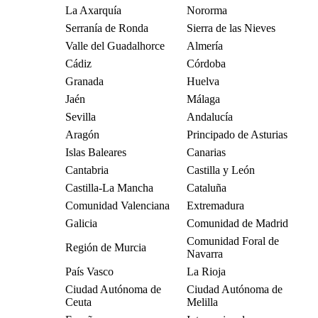
La Axarquía
Nororma
Serranía de Ronda
Sierra de las Nieves
Valle del Guadalhorce
Almería
Cádiz
Córdoba
Granada
Huelva
Jaén
Málaga
Sevilla
Andalucía
Aragón
Principado de Asturias
Islas Baleares
Canarias
Cantabria
Castilla y León
Castilla-La Mancha
Cataluña
Comunidad Valenciana
Extremadura
Galicia
Comunidad de Madrid
Comunidad Foral de
Región de Murcia
Navarra
País Vasco
La Rioja
Ciudad Autónoma de
Ciudad Autónoma de
Ceuta
Melilla