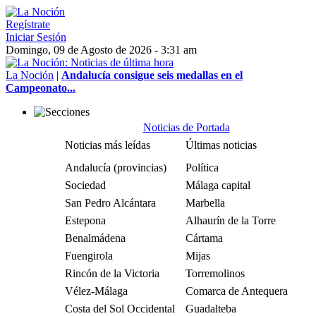
Regístrate
Iniciar Sesión
Domingo, 09 de Agosto de 2026 - 3:31 am
La Noción
|
Andalucía consigue seis medallas en el
Campeonato...
Noticias de Portada
Noticias más leídas
Últimas noticias
Andalucía (provincias)
Política
Sociedad
Málaga capital
San Pedro Alcántara
Marbella
Estepona
Alhaurín de la Torre
Benalmádena
Cártama
Fuengirola
Mijas
Rincón de la Victoria
Torremolinos
Vélez-Málaga
Comarca de Antequera
Costa del Sol Occidental
Guadalteba