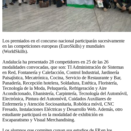
Los premiados en el concurso nacional participarán sucesivamente
en las competiciones europeas (EuroSkills) y mundiales
(WorldSkills).
Andalucía ha presentado 28 competidores en 25 de las 26
modalidades convocadas, que son: TI Administración de Sistemas
en Red, Fontanería y Calefacción, Control Industrial, Jardinería
Paisajística, Mecatrónica, Cocina, Servicio de Restaurante y Bar,
Panadería, Recepción hotelera, Soldadura, Estética, Floristería,
Tecnología de la Moda, Peluquería, Refrigeración y Aire
Acondicionado, Ebanistería, Carpintería, Tecnología del Automóvil,
Electrónica, Pintura del Automóvil, Cuidados Auxiliares de
Enfermería y Atención Sociosanitaria, Robótica móvil, CNC
Fresado, Instalaciones Eléctricas y Desarrollo Web. Además, otro
estudiante participará en la modalidad de exhibición en
Escaparatismo y Visual Merchandising.
Los alumnos que compiten cursan sus estudios de FP en los