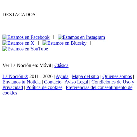
DESTACADOS
|
|
|
|
Ver La Noción en: Móvil |
Clásica
La Noción ®
2011 - 2026 |
Ayuda
|
Mapa del sitio
|
Quienes somos
|
Envíanos tu Noticia
|
Contacto
|
Aviso Legal
|
Condiciones de Uso y
Privacidad
|
Política de cookies
|
Preferencias del consentimiento de
cookies