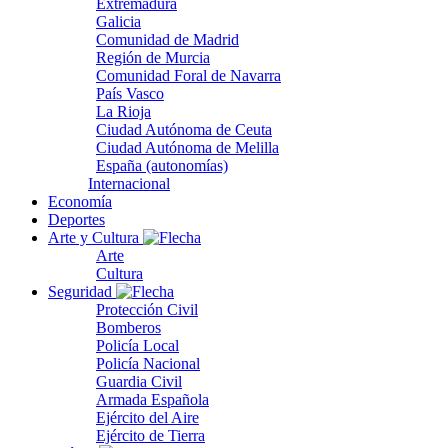
Extremadura
Galicia
Comunidad de Madrid
Región de Murcia
Comunidad Foral de Navarra
País Vasco
La Rioja
Ciudad Autónoma de Ceuta
Ciudad Autónoma de Melilla
España (autonomías)
Internacional
Economía
Deportes
Arte y Cultura
Arte
Cultura
Seguridad
Protección Civil
Bomberos
Policía Local
Policía Nacional
Guardia Civil
Armada Española
Ejército del Aire
Ejército de Tierra