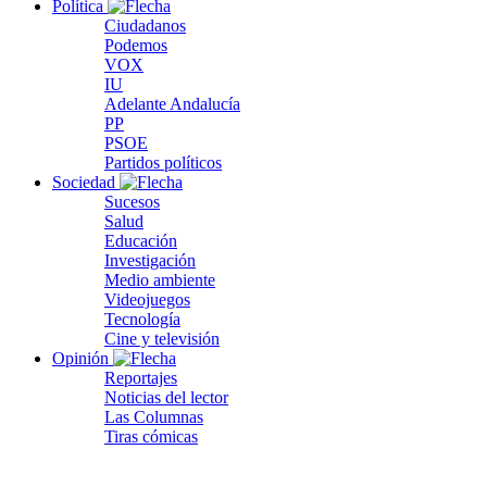
Política
Ciudadanos
Podemos
VOX
IU
Adelante Andalucía
PP
PSOE
Partidos políticos
Sociedad
Sucesos
Salud
Educación
Investigación
Medio ambiente
Videojuegos
Tecnología
Cine y televisión
Opinión
Reportajes
Noticias del lector
Las Columnas
Tiras cómicas