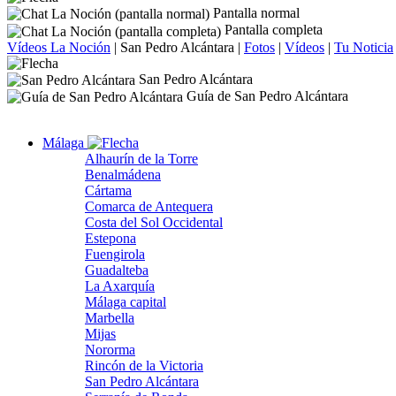
Pantalla normal
Pantalla completa
Vídeos La Noción
|
San Pedro Alcántara
|
Fotos
|
Vídeos
|
Tu Noticia
San Pedro Alcántara
Guía de San Pedro Alcántara
Málaga
Alhaurín de la Torre
Benalmádena
Cártama
Comarca de Antequera
Costa del Sol Occidental
Estepona
Fuengirola
Guadalteba
La Axarquía
Málaga capital
Marbella
Mijas
Nororma
Rincón de la Victoria
San Pedro Alcántara