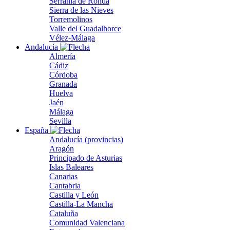
Serranía de Ronda
Sierra de las Nieves
Torremolinos
Valle del Guadalhorce
Vélez-Málaga
Andalucía
Almería
Cádiz
Córdoba
Granada
Huelva
Jaén
Málaga
Sevilla
España
Andalucía (provincias)
Aragón
Principado de Asturias
Islas Baleares
Canarias
Cantabria
Castilla y León
Castilla-La Mancha
Cataluña
Comunidad Valenciana