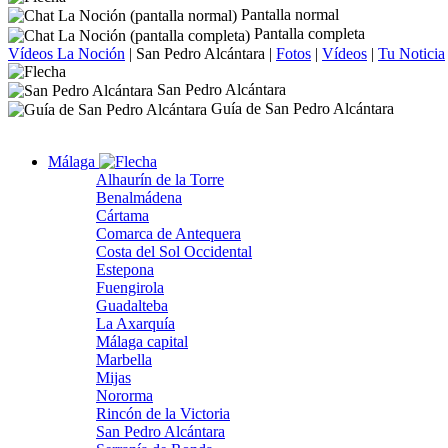
Pantalla normal
Pantalla completa
Vídeos La Noción
|
San Pedro Alcántara
|
Fotos
|
Vídeos
|
Tu Noticia
San Pedro Alcántara
Guía de San Pedro Alcántara
Málaga
Alhaurín de la Torre
Benalmádena
Cártama
Comarca de Antequera
Costa del Sol Occidental
Estepona
Fuengirola
Guadalteba
La Axarquía
Málaga capital
Marbella
Mijas
Nororma
Rincón de la Victoria
San Pedro Alcántara