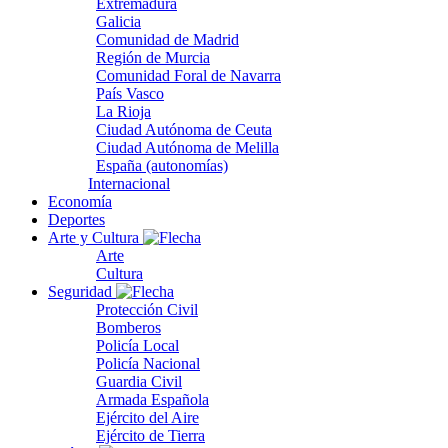
Extremadura
Galicia
Comunidad de Madrid
Región de Murcia
Comunidad Foral de Navarra
País Vasco
La Rioja
Ciudad Autónoma de Ceuta
Ciudad Autónoma de Melilla
España (autonomías)
Internacional
Economía
Deportes
Arte y Cultura
Arte
Cultura
Seguridad
Protección Civil
Bomberos
Policía Local
Policía Nacional
Guardia Civil
Armada Española
Ejército del Aire
Ejército de Tierra