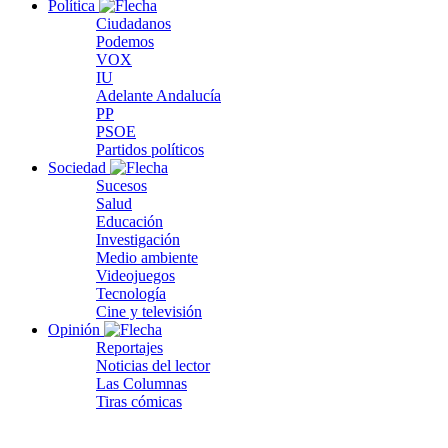
Política
Ciudadanos
Podemos
VOX
IU
Adelante Andalucía
PP
PSOE
Partidos políticos
Sociedad
Sucesos
Salud
Educación
Investigación
Medio ambiente
Videojuegos
Tecnología
Cine y televisión
Opinión
Reportajes
Noticias del lector
Las Columnas
Tiras cómicas