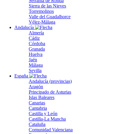
Serranía de Ronda
Sierra de las Nieves
Torremolinos
Valle del Guadalhorce
Vélez-Málaga
Andalucía
Almería
Cádiz
Córdoba
Granada
Huelva
Jaén
Málaga
Sevilla
España
Andalucía (provincias)
Aragón
Principado de Asturias
Islas Baleares
Canarias
Cantabria
Castilla y León
Castilla-La Mancha
Cataluña
Comunidad Valenciana