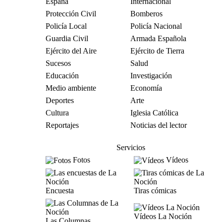
España
Internacional
Protección Civil
Bomberos
Policía Local
Policía Nacional
Guardia Civil
Armada Española
Ejército del Aire
Ejército de Tierra
Sucesos
Salud
Educación
Investigación
Medio ambiente
Economía
Deportes
Arte
Cultura
Iglesia Católica
Reportajes
Noticias del lector
Servicios
Fotos
Vídeos
Encuesta
Tiras cómicas
Vídeos La Noción
Las Columnas