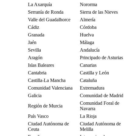
La Axarquía
Nororma
Serranía de Ronda
Sierra de las Nieves
Valle del Guadalhorce
Almería
Cádiz
Córdoba
Granada
Huelva
Jaén
Málaga
Sevilla
Andalucía
Aragón
Principado de Asturias
Islas Baleares
Canarias
Cantabria
Castilla y León
Castilla-La Mancha
Cataluña
Comunidad Valenciana
Extremadura
Galicia
Comunidad de Madrid
Comunidad Foral de
Región de Murcia
Navarra
País Vasco
La Rioja
Ciudad Autónoma de
Ciudad Autónoma de
Ceuta
Melilla