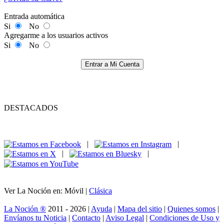
Entrada automática
Si
No
Agregarme a los usuarios activos
Si
No
Entrar a Mi Cuenta
DESTACADOS
|
|
|
|
Ver La Noción en: Móvil |
Clásica
La Noción ®
2011 - 2026 |
Ayuda
|
Mapa del sitio
|
Quienes somos
|
Envíanos tu Noticia
|
Contacto
|
Aviso Legal
|
Condiciones de Uso y