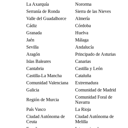
La Axarquía
Nororma
Serranía de Ronda
Sierra de las Nieves
Valle del Guadalhorce
Almería
Cádiz
Córdoba
Granada
Huelva
Jaén
Málaga
Sevilla
Andalucía
Aragón
Principado de Asturias
Islas Baleares
Canarias
Cantabria
Castilla y León
Castilla-La Mancha
Cataluña
Comunidad Valenciana
Extremadura
Galicia
Comunidad de Madrid
Comunidad Foral de
Región de Murcia
Navarra
País Vasco
La Rioja
Ciudad Autónoma de
Ciudad Autónoma de
Ceuta
Melilla