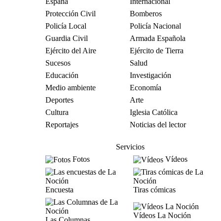
España
Internacional
Protección Civil
Bomberos
Policía Local
Policía Nacional
Guardia Civil
Armada Española
Ejército del Aire
Ejército de Tierra
Sucesos
Salud
Educación
Investigación
Medio ambiente
Economía
Deportes
Arte
Cultura
Iglesia Católica
Reportajes
Noticias del lector
Servicios
Fotos
Vídeos
Encuesta
Tiras cómicas
Vídeos La Noción
Las Columnas