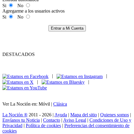
Si
No
Agregarme a los usuarios activos
Si
No
Entrar a Mi Cuenta
DESTACADOS
|
|
|
|
Ver La Noción en: Móvil |
Clásica
La Noción ®
2011 - 2026 |
Ayuda
|
Mapa del sitio
|
Quienes somos
|
Envíanos tu Noticia
|
Contacto
|
Aviso Legal
|
Condiciones de Uso y
Privacidad
|
Política de cookies
|
Preferencias del consentimiento de
cookies