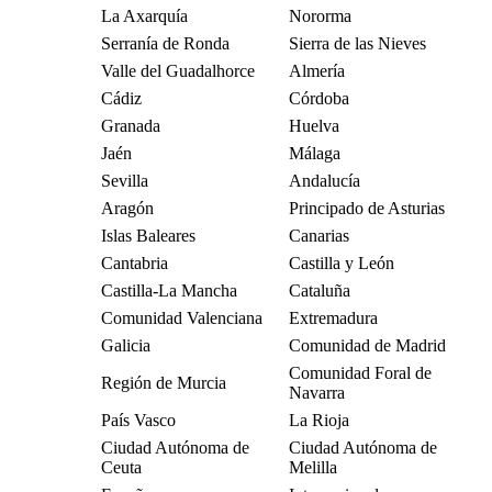
La Axarquía
Nororma
Serranía de Ronda
Sierra de las Nieves
Valle del Guadalhorce
Almería
Cádiz
Córdoba
Granada
Huelva
Jaén
Málaga
Sevilla
Andalucía
Aragón
Principado de Asturias
Islas Baleares
Canarias
Cantabria
Castilla y León
Castilla-La Mancha
Cataluña
Comunidad Valenciana
Extremadura
Galicia
Comunidad de Madrid
Comunidad Foral de
Región de Murcia
Navarra
País Vasco
La Rioja
Ciudad Autónoma de
Ciudad Autónoma de
Ceuta
Melilla