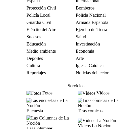
España
Internacional
Protección Civil
Bomberos
Policía Local
Policía Nacional
Guardia Civil
Armada Española
Ejército del Aire
Ejército de Tierra
Sucesos
Salud
Educación
Investigación
Medio ambiente
Economía
Deportes
Arte
Cultura
Iglesia Católica
Reportajes
Noticias del lector
Servicios
Fotos
Vídeos
Encuesta
Tiras cómicas
Vídeos La Noción
Las Columnas