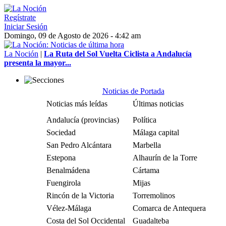
Regístrate
Iniciar Sesión
Domingo, 09 de Agosto de 2026 - 4:42 am
La Noción
|
La Ruta del Sol Vuelta Ciclista a Andalucía
presenta la mayor...
Noticias de Portada
Noticias más leídas
Últimas noticias
Andalucía (provincias)
Política
Sociedad
Málaga capital
San Pedro Alcántara
Marbella
Estepona
Alhaurín de la Torre
Benalmádena
Cártama
Fuengirola
Mijas
Rincón de la Victoria
Torremolinos
Vélez-Málaga
Comarca de Antequera
Costa del Sol Occidental
Guadalteba