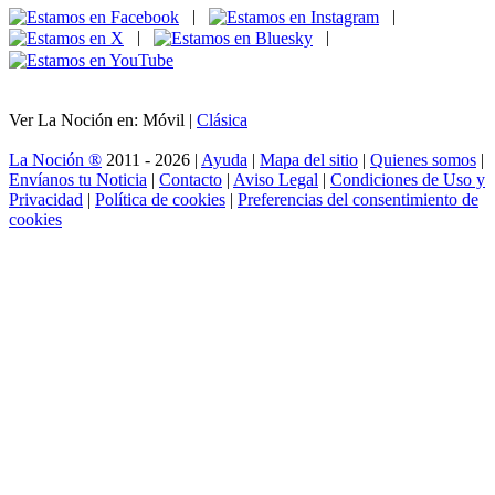
|
|
|
|
Ver La Noción en: Móvil |
Clásica
La Noción ®
2011 - 2026 |
Ayuda
|
Mapa del sitio
|
Quienes somos
|
Envíanos tu Noticia
|
Contacto
|
Aviso Legal
|
Condiciones de Uso y
Privacidad
|
Política de cookies
|
Preferencias del consentimiento de
cookies