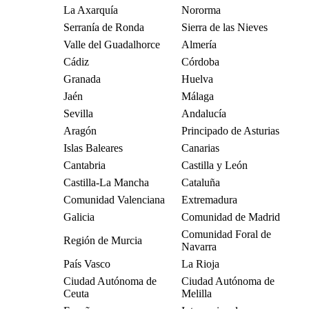
La Axarquía
Nororma
Serranía de Ronda
Sierra de las Nieves
Valle del Guadalhorce
Almería
Cádiz
Córdoba
Granada
Huelva
Jaén
Málaga
Sevilla
Andalucía
Aragón
Principado de Asturias
Islas Baleares
Canarias
Cantabria
Castilla y León
Castilla-La Mancha
Cataluña
Comunidad Valenciana
Extremadura
Galicia
Comunidad de Madrid
Comunidad Foral de
Región de Murcia
Navarra
País Vasco
La Rioja
Ciudad Autónoma de
Ciudad Autónoma de
Ceuta
Melilla