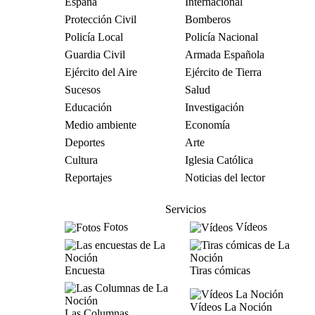
España
Internacional
Protección Civil
Bomberos
Policía Local
Policía Nacional
Guardia Civil
Armada Española
Ejército del Aire
Ejército de Tierra
Sucesos
Salud
Educación
Investigación
Medio ambiente
Economía
Deportes
Arte
Cultura
Iglesia Católica
Reportajes
Noticias del lector
Servicios
Fotos
Vídeos
Encuesta
Tiras cómicas
Vídeos La Noción
Las Columnas