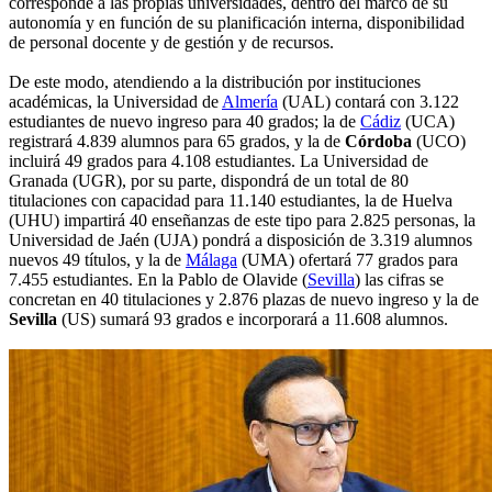
corresponde a las propias universidades, dentro del marco de su
autonomía y en función de su planificación interna, disponibilidad
de personal docente y de gestión y de recursos.
De este modo, atendiendo a la distribución por instituciones
académicas, la Universidad de
Almería
(UAL) contará con 3.122
estudiantes de nuevo ingreso para 40 grados; la de
Cádiz
(UCA)
registrará 4.839 alumnos para 65 grados, y la de
Córdoba
(UCO)
incluirá 49 grados para 4.108 estudiantes. La Universidad de
Granada (UGR), por su parte, dispondrá de un total de 80
titulaciones con capacidad para 11.140 estudiantes, la de Huelva
(UHU) impartirá 40 enseñanzas de este tipo para 2.825 personas, la
Universidad de Jaén (UJA) pondrá a disposición de 3.319 alumnos
nuevos 49 títulos, y la de
Málaga
(UMA) ofertará 77 grados para
7.455 estudiantes. En la Pablo de Olavide (
Sevilla
) las cifras se
concretan en 40 titulaciones y 2.876 plazas de nuevo ingreso y la de
Sevilla
(US) sumará 93 grados e incorporará a 11.608 alumnos.