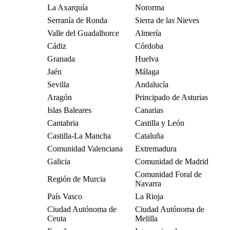
La Axarquía
Nororma
Serranía de Ronda
Sierra de las Nieves
Valle del Guadalhorce
Almería
Cádiz
Córdoba
Granada
Huelva
Jaén
Málaga
Sevilla
Andalucía
Aragón
Principado de Asturias
Islas Baleares
Canarias
Cantabria
Castilla y León
Castilla-La Mancha
Cataluña
Comunidad Valenciana
Extremadura
Galicia
Comunidad de Madrid
Comunidad Foral de
Región de Murcia
Navarra
País Vasco
La Rioja
Ciudad Autónoma de
Ciudad Autónoma de
Ceuta
Melilla