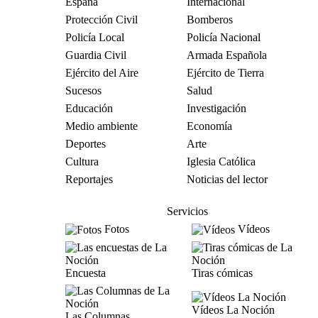
España
Internacional
Protección Civil
Bomberos
Policía Local
Policía Nacional
Guardia Civil
Armada Española
Ejército del Aire
Ejército de Tierra
Sucesos
Salud
Educación
Investigación
Medio ambiente
Economía
Deportes
Arte
Cultura
Iglesia Católica
Reportajes
Noticias del lector
Servicios
Fotos
Vídeos
Encuesta
Tiras cómicas
Vídeos La Noción
Las Columnas