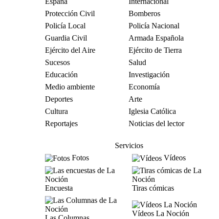
España
Internacional
Protección Civil
Bomberos
Policía Local
Policía Nacional
Guardia Civil
Armada Española
Ejército del Aire
Ejército de Tierra
Sucesos
Salud
Educación
Investigación
Medio ambiente
Economía
Deportes
Arte
Cultura
Iglesia Católica
Reportajes
Noticias del lector
Servicios
Fotos
Vídeos
Encuesta
Tiras cómicas
Vídeos La Noción
Las Columnas