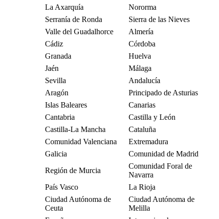
La Axarquía
Nororma
Serranía de Ronda
Sierra de las Nieves
Valle del Guadalhorce
Almería
Cádiz
Córdoba
Granada
Huelva
Jaén
Málaga
Sevilla
Andalucía
Aragón
Principado de Asturias
Islas Baleares
Canarias
Cantabria
Castilla y León
Castilla-La Mancha
Cataluña
Comunidad Valenciana
Extremadura
Galicia
Comunidad de Madrid
Comunidad Foral de
Región de Murcia
Navarra
País Vasco
La Rioja
Ciudad Autónoma de
Ciudad Autónoma de
Ceuta
Melilla