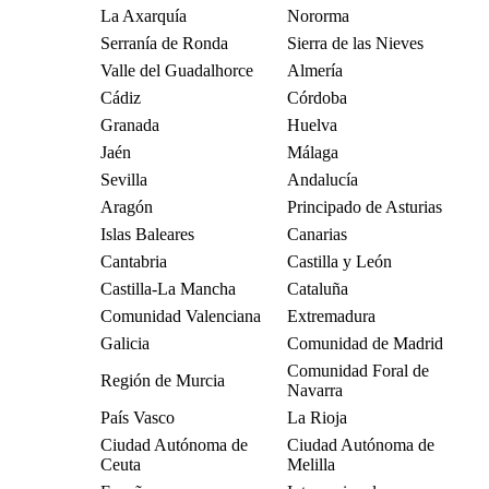
La Axarquía
Nororma
Serranía de Ronda
Sierra de las Nieves
Valle del Guadalhorce
Almería
Cádiz
Córdoba
Granada
Huelva
Jaén
Málaga
Sevilla
Andalucía
Aragón
Principado de Asturias
Islas Baleares
Canarias
Cantabria
Castilla y León
Castilla-La Mancha
Cataluña
Comunidad Valenciana
Extremadura
Galicia
Comunidad de Madrid
Comunidad Foral de
Región de Murcia
Navarra
País Vasco
La Rioja
Ciudad Autónoma de
Ciudad Autónoma de
Ceuta
Melilla