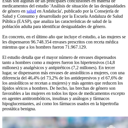
Estas son algunas de las principales conclusiones en materia de
medicamentos del estudio 'Análisis de situación de las desigualdades
de género en
salud
en Andalucía', publicado por la Consejería de
Salud y Consumo y desarrollado por la Escuela Andaluza de Salud
Pública (EASP), que analiza las características de salud de la
población adulta para identificar desigualdades de género.
En concreto, en el último año que incluye el estudio, a las mujeres se
les dispensaron 96.748.354 envases prescritos con receta médica
mientras que a los hombres fueron 71.967.129.
El estudio detalla que el mayor número de envases dispensados
tanto a hombres como a mujeres fueron los hipertensivos (14,8
millones) y analgésicos y antipiréticos (7,2 millones). En tercer
lugar, se dispensaron más envases de ansiolíticos a mujeres, con una
diferencia del 46,4% (el 73,2% de los antidepresivos y el 67,6% de
los ansiolíticos se recetan a mujeres) y más agentes que reducen los
lípidos séricos a hombres. De hecho, las brechas de género son
favorables a las mujeres en todos los tipos de medicamentos excepto
en agentes antitrombóticos, insulinas y análogos y fármacos
hipoglucemiantes, así como los fármacos usados en la hipertrofia
prostática benigna.