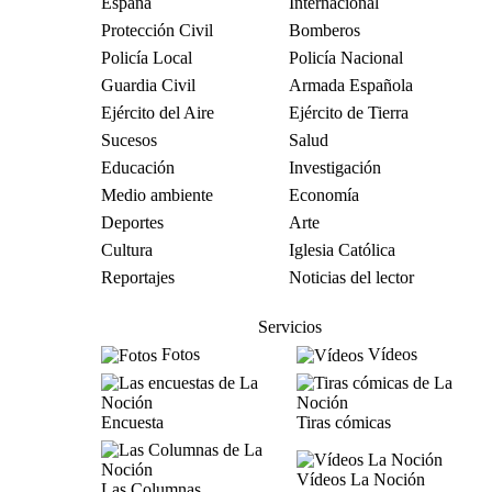
España
Internacional
Protección Civil
Bomberos
Policía Local
Policía Nacional
Guardia Civil
Armada Española
Ejército del Aire
Ejército de Tierra
Sucesos
Salud
Educación
Investigación
Medio ambiente
Economía
Deportes
Arte
Cultura
Iglesia Católica
Reportajes
Noticias del lector
Servicios
Fotos
Vídeos
Encuesta
Tiras cómicas
Vídeos La Noción
Las Columnas