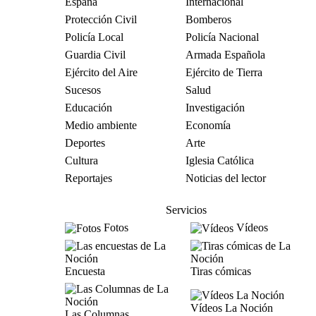
España
Internacional
Protección Civil
Bomberos
Policía Local
Policía Nacional
Guardia Civil
Armada Española
Ejército del Aire
Ejército de Tierra
Sucesos
Salud
Educación
Investigación
Medio ambiente
Economía
Deportes
Arte
Cultura
Iglesia Católica
Reportajes
Noticias del lector
Servicios
Fotos
Vídeos
Encuesta
Tiras cómicas
Vídeos La Noción
Las Columnas