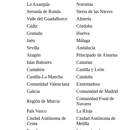
La Axarquía
Nororma
Serranía de Ronda
Sierra de las Nieves
Valle del Guadalhorce
Almería
Cádiz
Córdoba
Granada
Huelva
Jaén
Málaga
Sevilla
Andalucía
Aragón
Principado de Asturias
Islas Baleares
Canarias
Cantabria
Castilla y León
Castilla-La Mancha
Cataluña
Comunidad Valenciana
Extremadura
Galicia
Comunidad de Madrid
Comunidad Foral de
Región de Murcia
Navarra
País Vasco
La Rioja
Ciudad Autónoma de
Ciudad Autónoma de
Ceuta
Melilla