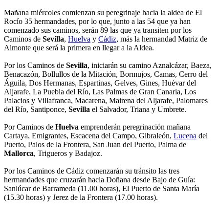
Mañana miércoles comienzan su peregrinaje hacia la aldea de El
Rocío 35 hermandades, por lo que, junto a las 54 que ya han
comenzado sus caminos, serán 89 las que ya transiten por los
Caminos de
Sevilla
,
Huelva
y
Cádiz
, más la hermandad Matriz de
Almonte que será la primera en llegar a la Aldea.
Por los Caminos de
Sevilla
, iniciarán su camino Aznalcázar, Baeza,
Benacazón, Bollullos de la Mitación, Bormujos, Camas, Cerro del
Águila, Dos Hermanas, Espartinas, Gelves, Gines, Huévar del
Aljarafe, La Puebla del Río, Las Palmas de Gran Canaria, Los
Palacios y Villafranca, Macarena, Mairena del Aljarafe, Palomares
del Río, Santiponce,
Sevilla
el Salvador, Triana y Umbrete.
Por Caminos de
Huelva
emprenderán peregrinación mañana
Cartaya, Emigrantes, Escacena del Campo, Gibraleón,
Lucena
del
Puerto, Palos de la Frontera, San Juan del Puerto, Palma de
Mallorca
, Trigueros y Badajoz.
Por los Caminos de Cádiz comenzarán su tránsito las tres
hermandades que cruzarán hacia Doñana desde Bajo de Guía:
Sanlúcar de Barrameda (11.00 horas), El Puerto de Santa María
(15.30 horas) y Jerez de la Frontera (17.00 horas).