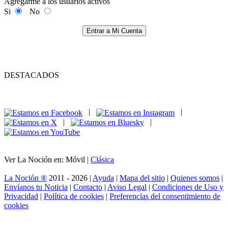
Agregarme a los usuarios activos
Si
No
Entrar a Mi Cuenta
DESTACADOS
|
|
|
|
Ver La Noción en: Móvil |
Clásica
La Noción ®
2011 - 2026 |
Ayuda
|
Mapa del sitio
|
Quienes somos
|
Envíanos tu Noticia
|
Contacto
|
Aviso Legal
|
Condiciones de Uso y
Privacidad
|
Política de cookies
|
Preferencias del consentimiento de
cookies