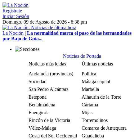
Regístrate
Iniciar Sesión
Domingo, 09 de Agosto de 2026 - 6:38 pm
La Noción
|
La normalidad marca el paso de las hermandades
por Bajo de Guía...
Noticias de Portada
Noticias más leídas
Últimas noticias
Andalucía (provincias)
Política
Sociedad
Málaga capital
San Pedro Alcántara
Marbella
Estepona
Alhaurín de la Torre
Benalmádena
Cártama
Fuengirola
Mijas
Rincón de la Victoria
Torremolinos
Vélez-Málaga
Comarca de Antequera
Costa del Sol Occidental
Guadalteba