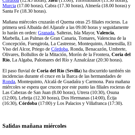
Córdoba
(12.45 horas),
Jaén
(13.00), Torremolinos (13.30 horas),
Murcia
(17.00 horas), Cabra (17.30 horas), Almería (18.00 horas) y
Santa Fe (18.30 horas).
Mañana miércoles cruzarán el Quema otras 25 filiales rocieras. La
primera será Albaida del Aljarafe a las 09.00 horas y seguidamente
lo harán en orden:
Granada
, Salteras, Isla Mayor,
Valencia
,
Marbella, Las Palmas de Gran Canaria, Tomares, Valencina de la
Concepción, Fuengirola, La Castrense, Montequinto, Almensilla, El
Viso del Alcor, Priego de
Córdoba
, Ronda, Benacazón, Umbrete,
Olivares, Bollullos de la Mitación, Morón de la Frontera,
Coria del
Río
, La Algaba, Palomares del Río y Aznalcázar (20:30 horas).
El paso fluvial de
Coria del Río
(
Sevilla
) ha discurrido también sin
incidencias durante el cruce en la Barca de las hermandades de
Ronda
, Montequinto, Alcalá de Guadaíra y Carmona. Para mañana
miércoles se espera que crucen por este punto las filiales rocieras de
Las Cabezas de San Juan (8.00 horas), Utrera (10:30), Osuna
(12:00), Lebrija (12.30 horas), Dos Hermanas (14:00), Écija
(16:30),
Córdoba
(17:00) y Los Palacios y Villafranca (17:30).
Salidas mañana miércoles