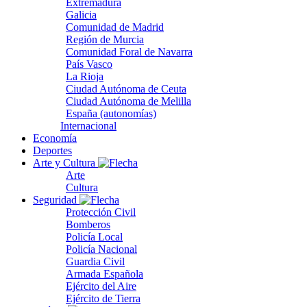
Extremadura
Galicia
Comunidad de Madrid
Región de Murcia
Comunidad Foral de Navarra
País Vasco
La Rioja
Ciudad Autónoma de Ceuta
Ciudad Autónoma de Melilla
España (autonomías)
Internacional
Economía
Deportes
Arte y Cultura
Arte
Cultura
Seguridad
Protección Civil
Bomberos
Policía Local
Policía Nacional
Guardia Civil
Armada Española
Ejército del Aire
Ejército de Tierra