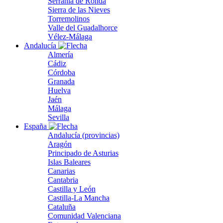
Serranía de Ronda
Sierra de las Nieves
Torremolinos
Valle del Guadalhorce
Vélez-Málaga
Andalucía
Almería
Cádiz
Córdoba
Granada
Huelva
Jaén
Málaga
Sevilla
España
Andalucía (provincias)
Aragón
Principado de Asturias
Islas Baleares
Canarias
Cantabria
Castilla y León
Castilla-La Mancha
Cataluña
Comunidad Valenciana