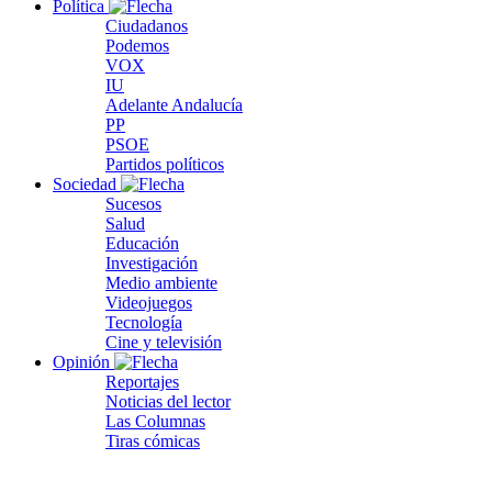
Política
Ciudadanos
Podemos
VOX
IU
Adelante Andalucía
PP
PSOE
Partidos políticos
Sociedad
Sucesos
Salud
Educación
Investigación
Medio ambiente
Videojuegos
Tecnología
Cine y televisión
Opinión
Reportajes
Noticias del lector
Las Columnas
Tiras cómicas