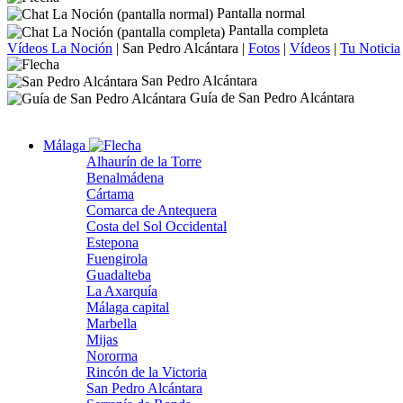
Pantalla normal
Pantalla completa
Vídeos La Noción
|
San Pedro Alcántara
|
Fotos
|
Vídeos
|
Tu Noticia
San Pedro Alcántara
Guía de San Pedro Alcántara
Málaga
Alhaurín de la Torre
Benalmádena
Cártama
Comarca de Antequera
Costa del Sol Occidental
Estepona
Fuengirola
Guadalteba
La Axarquía
Málaga capital
Marbella
Mijas
Nororma
Rincón de la Victoria
San Pedro Alcántara