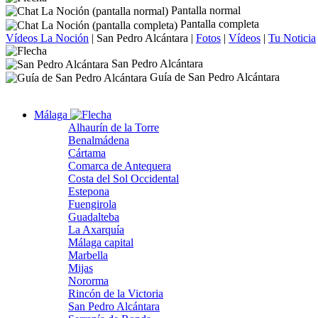
Pantalla normal
Pantalla completa
Vídeos La Noción
|
San Pedro Alcántara
|
Fotos
|
Vídeos
|
Tu Noticia
San Pedro Alcántara
Guía de San Pedro Alcántara
Málaga
Alhaurín de la Torre
Benalmádena
Cártama
Comarca de Antequera
Costa del Sol Occidental
Estepona
Fuengirola
Guadalteba
La Axarquía
Málaga capital
Marbella
Mijas
Nororma
Rincón de la Victoria
San Pedro Alcántara