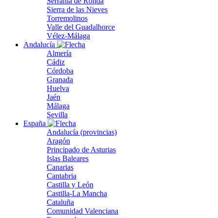
Serranía de Ronda
Sierra de las Nieves
Torremolinos
Valle del Guadalhorce
Vélez-Málaga
Andalucía
Almería
Cádiz
Córdoba
Granada
Huelva
Jaén
Málaga
Sevilla
España
Andalucía (provincias)
Aragón
Principado de Asturias
Islas Baleares
Canarias
Cantabria
Castilla y León
Castilla-La Mancha
Cataluña
Comunidad Valenciana