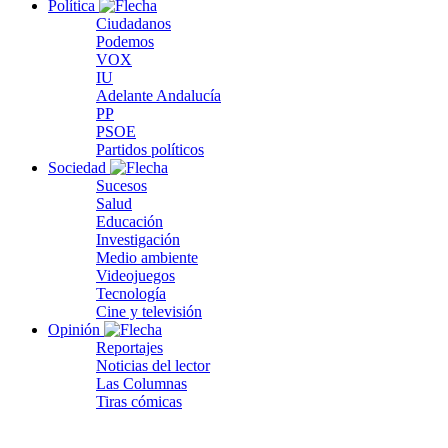
Política
Ciudadanos
Podemos
VOX
IU
Adelante Andalucía
PP
PSOE
Partidos políticos
Sociedad
Sucesos
Salud
Educación
Investigación
Medio ambiente
Videojuegos
Tecnología
Cine y televisión
Opinión
Reportajes
Noticias del lector
Las Columnas
Tiras cómicas