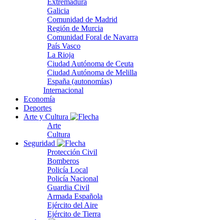
Extremadura
Galicia
Comunidad de Madrid
Región de Murcia
Comunidad Foral de Navarra
País Vasco
La Rioja
Ciudad Autónoma de Ceuta
Ciudad Autónoma de Melilla
España (autonomías)
Internacional
Economía
Deportes
Arte y Cultura
Arte
Cultura
Seguridad
Protección Civil
Bomberos
Policía Local
Policía Nacional
Guardia Civil
Armada Española
Ejército del Aire
Ejército de Tierra