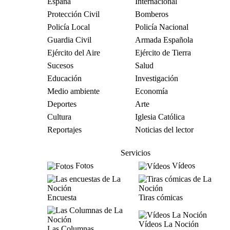
España
Internacional
Protección Civil
Bomberos
Policía Local
Policía Nacional
Guardia Civil
Armada Española
Ejército del Aire
Ejército de Tierra
Sucesos
Salud
Educación
Investigación
Medio ambiente
Economía
Deportes
Arte
Cultura
Iglesia Católica
Reportajes
Noticias del lector
Servicios
Fotos
Vídeos
Encuesta
Tiras cómicas
Vídeos La Noción
Las Columnas