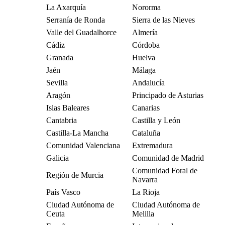
La Axarquía
Nororma
Serranía de Ronda
Sierra de las Nieves
Valle del Guadalhorce
Almería
Cádiz
Córdoba
Granada
Huelva
Jaén
Málaga
Sevilla
Andalucía
Aragón
Principado de Asturias
Islas Baleares
Canarias
Cantabria
Castilla y León
Castilla-La Mancha
Cataluña
Comunidad Valenciana
Extremadura
Galicia
Comunidad de Madrid
Comunidad Foral de
Región de Murcia
Navarra
País Vasco
La Rioja
Ciudad Autónoma de
Ciudad Autónoma de
Ceuta
Melilla