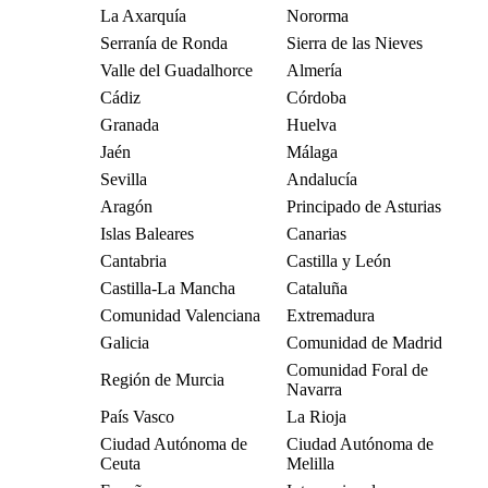
La Axarquía
Nororma
Serranía de Ronda
Sierra de las Nieves
Valle del Guadalhorce
Almería
Cádiz
Córdoba
Granada
Huelva
Jaén
Málaga
Sevilla
Andalucía
Aragón
Principado de Asturias
Islas Baleares
Canarias
Cantabria
Castilla y León
Castilla-La Mancha
Cataluña
Comunidad Valenciana
Extremadura
Galicia
Comunidad de Madrid
Comunidad Foral de
Región de Murcia
Navarra
País Vasco
La Rioja
Ciudad Autónoma de
Ciudad Autónoma de
Ceuta
Melilla