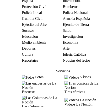
España
Internacional
Protección Civil
Bomberos
Policía Local
Policía Nacional
Guardia Civil
Armada Española
Ejército del Aire
Ejército de Tierra
Sucesos
Salud
Educación
Investigación
Medio ambiente
Economía
Deportes
Arte
Cultura
Iglesia Católica
Reportajes
Noticias del lector
Servicios
Fotos
Vídeos
Encuesta
Tiras cómicas
Vídeos La Noción
Las Columnas