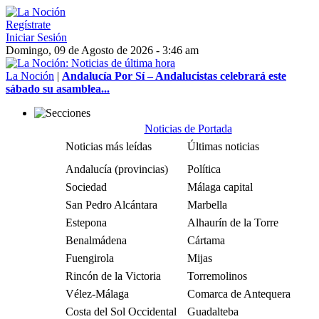
Regístrate
Iniciar Sesión
Domingo, 09 de Agosto de 2026 - 3:46 am
La Noción
|
Andalucía Por Sí – Andalucistas celebrará este
sábado su asamblea...
Noticias de Portada
Noticias más leídas
Últimas noticias
Andalucía (provincias)
Política
Sociedad
Málaga capital
San Pedro Alcántara
Marbella
Estepona
Alhaurín de la Torre
Benalmádena
Cártama
Fuengirola
Mijas
Rincón de la Victoria
Torremolinos
Vélez-Málaga
Comarca de Antequera
Costa del Sol Occidental
Guadalteba