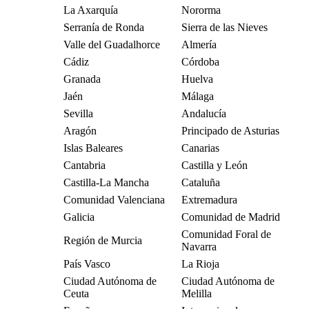
La Axarquía
Nororma
Serranía de Ronda
Sierra de las Nieves
Valle del Guadalhorce
Almería
Cádiz
Córdoba
Granada
Huelva
Jaén
Málaga
Sevilla
Andalucía
Aragón
Principado de Asturias
Islas Baleares
Canarias
Cantabria
Castilla y León
Castilla-La Mancha
Cataluña
Comunidad Valenciana
Extremadura
Galicia
Comunidad de Madrid
Comunidad Foral de
Región de Murcia
Navarra
País Vasco
La Rioja
Ciudad Autónoma de
Ciudad Autónoma de
Ceuta
Melilla