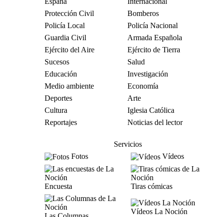
España
Internacional
Protección Civil
Bomberos
Policía Local
Policía Nacional
Guardia Civil
Armada Española
Ejército del Aire
Ejército de Tierra
Sucesos
Salud
Educación
Investigación
Medio ambiente
Economía
Deportes
Arte
Cultura
Iglesia Católica
Reportajes
Noticias del lector
Servicios
Fotos
Vídeos
Encuesta
Tiras cómicas
Vídeos La Noción
Las Columnas