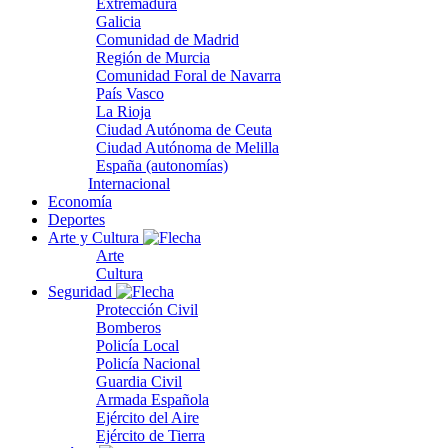
Extremadura
Galicia
Comunidad de Madrid
Región de Murcia
Comunidad Foral de Navarra
País Vasco
La Rioja
Ciudad Autónoma de Ceuta
Ciudad Autónoma de Melilla
España (autonomías)
Internacional
Economía
Deportes
Arte y Cultura
Arte
Cultura
Seguridad
Protección Civil
Bomberos
Policía Local
Policía Nacional
Guardia Civil
Armada Española
Ejército del Aire
Ejército de Tierra