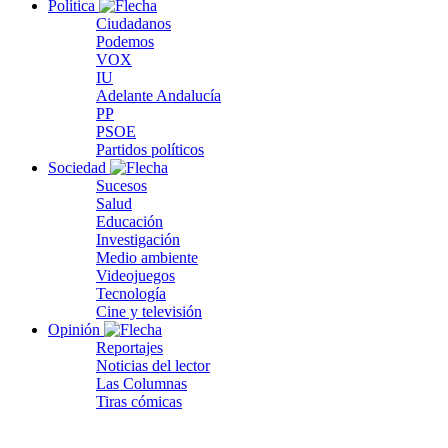
Política
Ciudadanos
Podemos
VOX
IU
Adelante Andalucía
PP
PSOE
Partidos políticos
Sociedad
Sucesos
Salud
Educación
Investigación
Medio ambiente
Videojuegos
Tecnología
Cine y televisión
Opinión
Reportajes
Noticias del lector
Las Columnas
Tiras cómicas