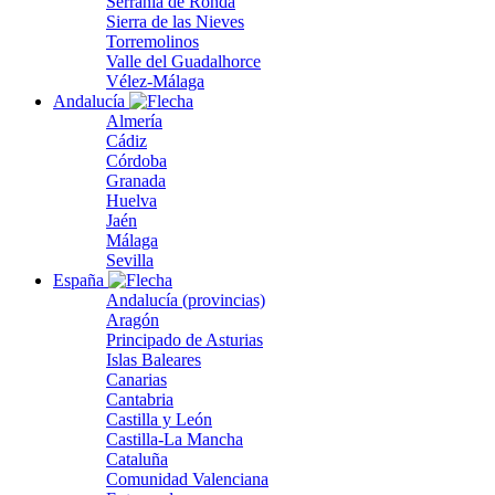
Serranía de Ronda
Sierra de las Nieves
Torremolinos
Valle del Guadalhorce
Vélez-Málaga
Andalucía
Almería
Cádiz
Córdoba
Granada
Huelva
Jaén
Málaga
Sevilla
España
Andalucía (provincias)
Aragón
Principado de Asturias
Islas Baleares
Canarias
Cantabria
Castilla y León
Castilla-La Mancha
Cataluña
Comunidad Valenciana