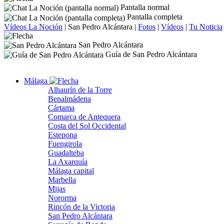
Pantalla normal
Pantalla completa
Vídeos La Noción
|
San Pedro Alcántara
|
Fotos
|
Vídeos
|
Tu Noticia
San Pedro Alcántara
Guía de San Pedro Alcántara
Málaga
Alhaurín de la Torre
Benalmádena
Cártama
Comarca de Antequera
Costa del Sol Occidental
Estepona
Fuengirola
Guadalteba
La Axarquía
Málaga capital
Marbella
Mijas
Nororma
Rincón de la Victoria
San Pedro Alcántara