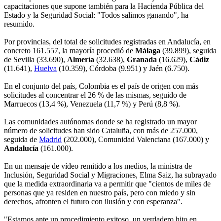
capacitaciones que supone también para la Hacienda Pública del
Estado y la Seguridad Social: "Todos salimos ganando", ha
resumido.
Por provincias, del total de solicitudes registradas en Andalucía, en
concreto 161.557, la mayoría procedió de
Málaga
(39.899), seguida
de Sevilla (33.690),
Almería
(32.638),
Granada
(16.629),
Cádiz
(11.641),
Huelva
(10.359), Córdoba (9.951) y Jaén (6.750).
En el conjunto del país, Colombia es el país de origen con más
solicitudes al concentrar el 26 % de las mismas, seguido de
Marruecos (13,4 %), Venezuela (11,7 %) y Perú (8,8 %).
Las comunidades autónomas donde se ha registrado un mayor
número de solicitudes han sido Cataluña, con más de 257.000,
seguida de
Madrid
(202.000), Comunidad Valenciana (167.000) y
Andalucía
(161.000).
En un mensaje de vídeo remitido a los medios, la ministra de
Inclusión, Seguridad Social y Migraciones, Elma Saiz, ha subrayado
que la medida extraordinaria va a permitir que "cientos de miles de
personas que ya residen en nuestro país, pero con miedo y sin
derechos, afronten el futuro con ilusión y con esperanza".
"Estamos ante un procedimiento exitoso, un verdadero hito en