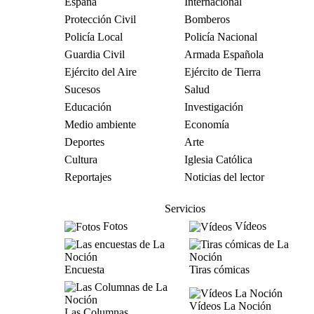
España
Internacional
Protección Civil
Bomberos
Policía Local
Policía Nacional
Guardia Civil
Armada Española
Ejército del Aire
Ejército de Tierra
Sucesos
Salud
Educación
Investigación
Medio ambiente
Economía
Deportes
Arte
Cultura
Iglesia Católica
Reportajes
Noticias del lector
Servicios
Fotos
Vídeos
Encuesta
Tiras cómicas
Vídeos La Noción
Las Columnas