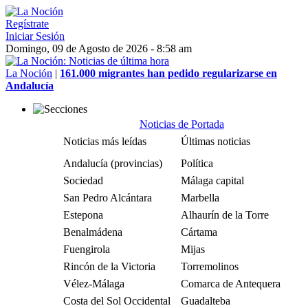
Regístrate
Iniciar Sesión
Domingo, 09 de Agosto de 2026 - 8:58 am
La Noción
|
161.000 migrantes han pedido regularizarse en
Andalucía
Noticias de Portada
Noticias más leídas
Últimas noticias
Andalucía (provincias)
Política
Sociedad
Málaga capital
San Pedro Alcántara
Marbella
Estepona
Alhaurín de la Torre
Benalmádena
Cártama
Fuengirola
Mijas
Rincón de la Victoria
Torremolinos
Vélez-Málaga
Comarca de Antequera
Costa del Sol Occidental
Guadalteba