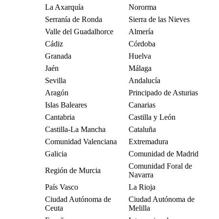
La Axarquía
Nororma
Serranía de Ronda
Sierra de las Nieves
Valle del Guadalhorce
Almería
Cádiz
Córdoba
Granada
Huelva
Jaén
Málaga
Sevilla
Andalucía
Aragón
Principado de Asturias
Islas Baleares
Canarias
Cantabria
Castilla y León
Castilla-La Mancha
Cataluña
Comunidad Valenciana
Extremadura
Galicia
Comunidad de Madrid
Comunidad Foral de
Región de Murcia
Navarra
País Vasco
La Rioja
Ciudad Autónoma de
Ciudad Autónoma de
Ceuta
Melilla