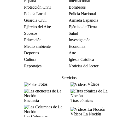
España
Internacional
Protección Civil
Bomberos
Policía Local
Policía Nacional
Guardia Civil
Armada Española
Ejército del Aire
Ejército de Tierra
Sucesos
Salud
Educación
Investigación
Medio ambiente
Economía
Deportes
Arte
Cultura
Iglesia Católica
Reportajes
Noticias del lector
Servicios
Fotos
Vídeos
Encuesta
Tiras cómicas
Vídeos La Noción
Las Columnas