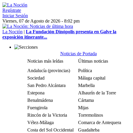
Regístrate
Iniciar Sesión
Viernes, 07 de Agosto de 2026 - 8:02 pm
La Noción
|
La Fundación Dinópolis presenta en Galve la
exposición itinerante...
Noticias de Portada
Noticias más leídas
Últimas noticias
Andalucía (provincias)
Política
Sociedad
Málaga capital
San Pedro Alcántara
Marbella
Estepona
Alhaurín de la Torre
Benalmádena
Cártama
Fuengirola
Mijas
Rincón de la Victoria
Torremolinos
Vélez-Málaga
Comarca de Antequera
Costa del Sol Occidental
Guadalteba