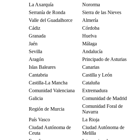
La Axarquía
Nororma
Serranía de Ronda
Sierra de las Nieves
Valle del Guadalhorce
Almería
Cádiz
Córdoba
Granada
Huelva
Jaén
Málaga
Sevilla
Andalucía
Aragón
Principado de Asturias
Islas Baleares
Canarias
Cantabria
Castilla y León
Castilla-La Mancha
Cataluña
Comunidad Valenciana
Extremadura
Galicia
Comunidad de Madrid
Comunidad Foral de
Región de Murcia
Navarra
País Vasco
La Rioja
Ciudad Autónoma de
Ciudad Autónoma de
Ceuta
Melilla