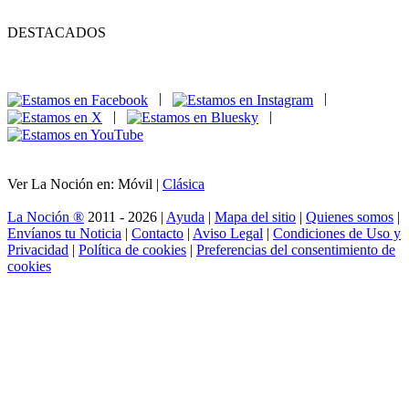
DESTACADOS
|
|
|
|
Ver La Noción en: Móvil |
Clásica
La Noción ®
2011 - 2026 |
Ayuda
|
Mapa del sitio
|
Quienes somos
|
Envíanos tu Noticia
|
Contacto
|
Aviso Legal
|
Condiciones de Uso y
Privacidad
|
Política de cookies
|
Preferencias del consentimiento de
cookies