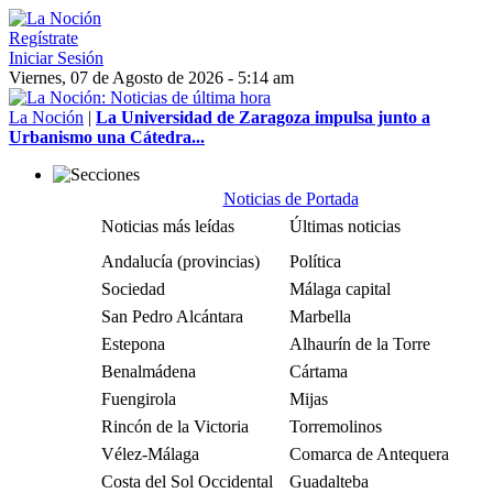
Regístrate
Iniciar Sesión
Viernes, 07 de Agosto de 2026 - 5:14 am
La Noción
|
La Universidad de Zaragoza impulsa junto a
Urbanismo una Cátedra...
Noticias de Portada
Noticias más leídas
Últimas noticias
Andalucía (provincias)
Política
Sociedad
Málaga capital
San Pedro Alcántara
Marbella
Estepona
Alhaurín de la Torre
Benalmádena
Cártama
Fuengirola
Mijas
Rincón de la Victoria
Torremolinos
Vélez-Málaga
Comarca de Antequera
Costa del Sol Occidental
Guadalteba