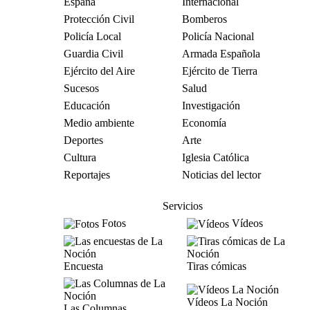
España
Internacional
Protección Civil
Bomberos
Policía Local
Policía Nacional
Guardia Civil
Armada Española
Ejército del Aire
Ejército de Tierra
Sucesos
Salud
Educación
Investigación
Medio ambiente
Economía
Deportes
Arte
Cultura
Iglesia Católica
Reportajes
Noticias del lector
Servicios
Fotos
Vídeos
Encuesta
Tiras cómicas
Vídeos La Noción
Las Columnas