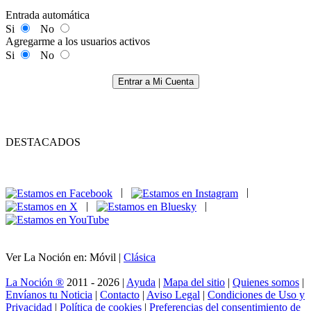
Entrada automática
Si
No
Agregarme a los usuarios activos
Si
No
Entrar a Mi Cuenta
DESTACADOS
|
|
|
|
Ver La Noción en: Móvil |
Clásica
La Noción ®
2011 - 2026 |
Ayuda
|
Mapa del sitio
|
Quienes somos
|
Envíanos tu Noticia
|
Contacto
|
Aviso Legal
|
Condiciones de Uso y
Privacidad
|
Política de cookies
|
Preferencias del consentimiento de