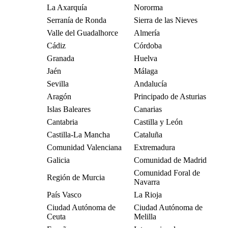
La Axarquía
Nororma
Serranía de Ronda
Sierra de las Nieves
Valle del Guadalhorce
Almería
Cádiz
Córdoba
Granada
Huelva
Jaén
Málaga
Sevilla
Andalucía
Aragón
Principado de Asturias
Islas Baleares
Canarias
Cantabria
Castilla y León
Castilla-La Mancha
Cataluña
Comunidad Valenciana
Extremadura
Galicia
Comunidad de Madrid
Comunidad Foral de
Región de Murcia
Navarra
País Vasco
La Rioja
Ciudad Autónoma de
Ciudad Autónoma de
Ceuta
Melilla